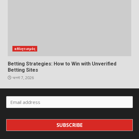
αθλητισμός
Betting Strategies: How to Win with Unverified
Betting Sites
আগস্ট 7, 2026
SUBSCRIBE