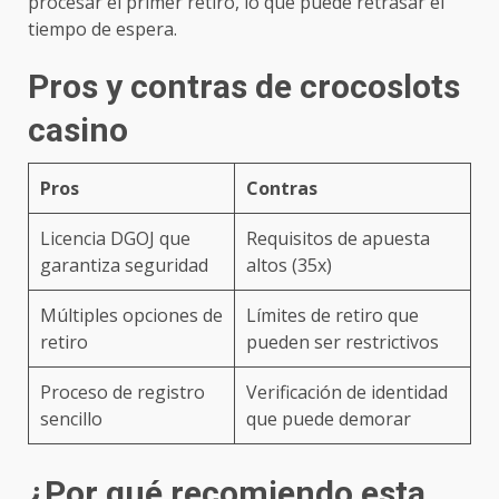
procesar el primer retiro, lo que puede retrasar el
tiempo de espera.
Pros y contras de crocoslots
casino
Pros
Contras
Licencia DGOJ que
Requisitos de apuesta
garantiza seguridad
altos (35x)
Múltiples opciones de
Límites de retiro que
retiro
pueden ser restrictivos
Proceso de registro
Verificación de identidad
sencillo
que puede demorar
¿Por qué recomiendo esta