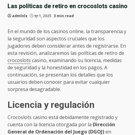
Las políticas de retiro en crocoslots casino
admlnlx
জুন 1, 2025
3 min read
En el mundo de los casinos online, la transparencia y
la seguridad son aspectos cruciales que los
jugadores deben considerar antes de registrarse. En
esta revisión, analizaremos las políticas de retiro de
crocoslots
casino, examinando su licencia, medidas
de seguridad y la honestidad en los pagos. A
continuación, se presentan los detalles que los
usuarios deben conocer para evitar cualquier
sorpresa desagradable.
Licencia y regulación
Crocoslots casino está debidamente registrado y
cuenta con la licencia otorgada por la
Dirección
General de Ordenación del Juego (DGOJ)
en