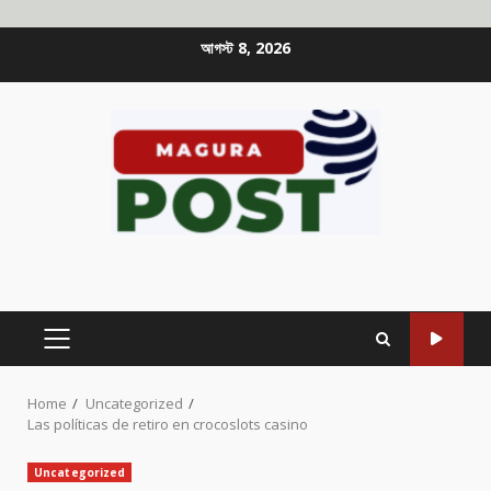
Skip
আগস্ট 8, 2026
to
content
PRIMARY
MENU
Home
Uncategorized
Las políticas de retiro en crocoslots casino
Uncategorized