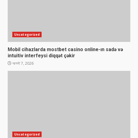
Uncategorized
Mobil cihazlarda mostbet casino online-ın sadə və
intuitiv interfeysi diqqət çəkir
আগস্ট 7, 2026
Uncategorized