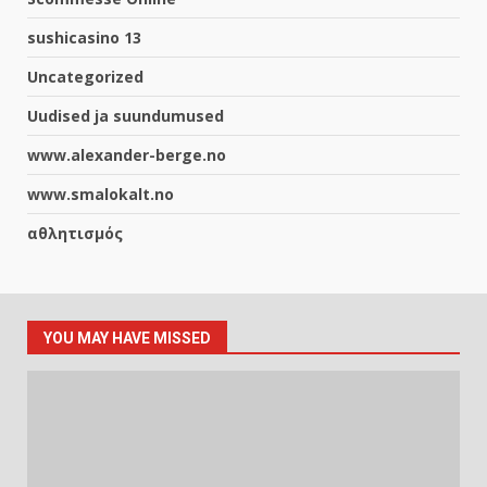
sushicasino 13
Uncategorized
Uudised ja suundumused
www.alexander-berge.no
www.smalokalt.no
αθλητισμός
YOU MAY HAVE MISSED