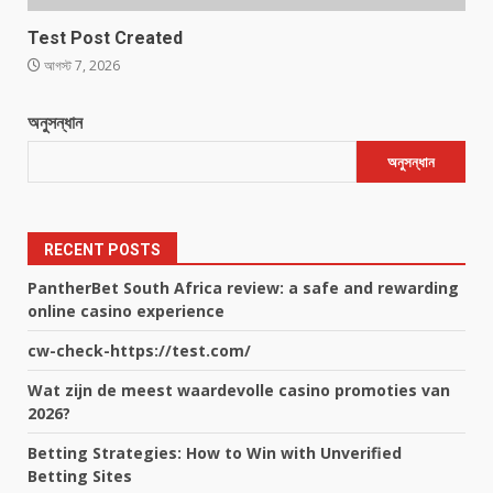
Test Post Created
আগস্ট 7, 2026
অনুসন্ধান
অনুসন্ধান
RECENT POSTS
PantherBet South Africa review: a safe and rewarding
online casino experience
cw-check-https://test.com/
Wat zijn de meest waardevolle casino promoties van
2026?
Betting Strategies: How to Win with Unverified
Betting Sites