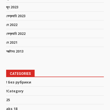
জুন 2023
ফেব্রুয়ারি 2023
মে 2022
ফেব্রুয়ারি 2022
মে 2021
অক্টোবর 2013
CATEGORIES
! Без рубрики
!Category
25
aks 18