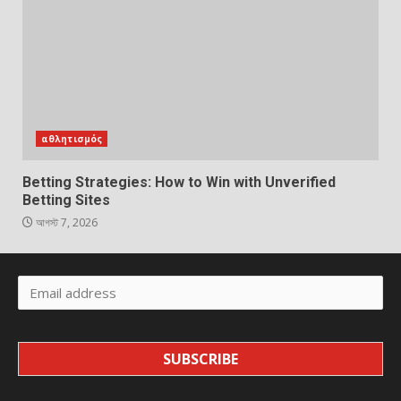
αθλητισμός
Betting Strategies: How to Win with Unverified
Betting Sites
আগস্ট 7, 2026
SUBSCRIBE