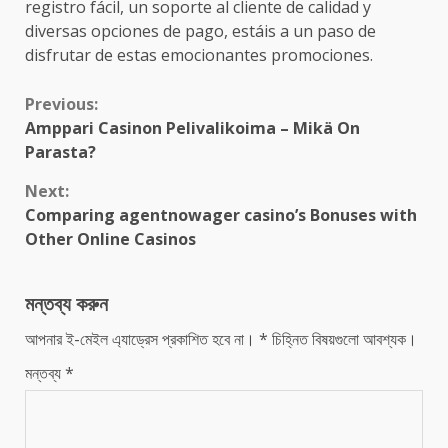
registro fácil, un soporte al cliente de calidad y
diversas opciones de pago, estáis a un paso de
disfrutar de estas emocionantes promociones.
Continue
Previous:
Amppari Casinon Pelivalikoima – Mikä On
Reading
Parasta?
Next:
Comparing agentnowager casino’s Bonuses with
Other Online Casinos
মন্তব্য করুন
আপনার ই-মেইল এ্যাড্রেস প্রকাশিত হবে না।
*
চিহ্নিত বিষয়গুলো আবশ্যক।
মন্তব্য
*