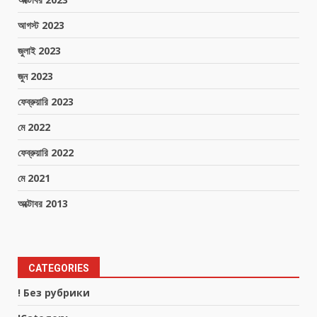
আগস্ট 2023
জুলাই 2023
জুন 2023
ফেব্রুয়ারি 2023
মে 2022
ফেব্রুয়ারি 2022
মে 2021
অক্টোবর 2013
CATEGORIES
! Без рубрики