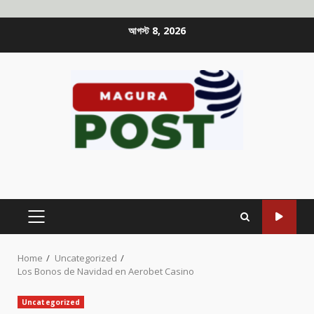
Skip
আগস্ট 8, 2026
to
content
PRIMARY
MENU
Home
Uncategorized
Los Bonos de Navidad en Aerobet Casino
Uncategorized