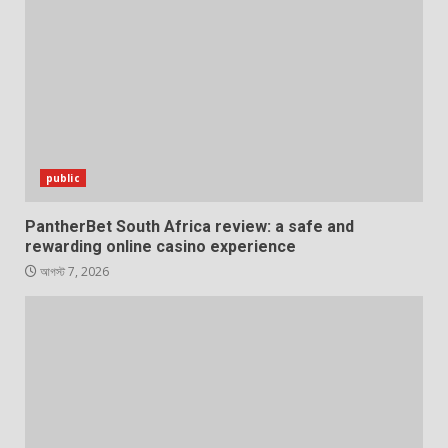
public
PantherBet South Africa review: a safe and
rewarding online casino experience
আগস্ট 7, 2026