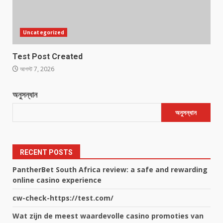
Uncategorized
Test Post Created
আগস্ট 7, 2026
অনুসন্ধান
অনুসন্ধান
RECENT POSTS
PantherBet South Africa review: a safe and rewarding
online casino experience
cw-check-https://test.com/
Wat zijn de meest waardevolle casino promoties van