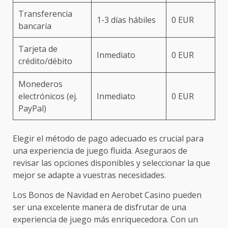
Transferencia
1-3 días hábiles
0 EUR
bancaria
Tarjeta de
Inmediato
0 EUR
crédito/débito
Monederos
electrónicos (ej.
Inmediato
0 EUR
PayPal)
Elegir el método de pago adecuado es crucial para
una experiencia de juego fluida. Aseguraos de
revisar las opciones disponibles y seleccionar la que
mejor se adapte a vuestras necesidades.
Los Bonos de Navidad en Aerobet Casino pueden
ser una excelente manera de disfrutar de una
experiencia de juego más enriquecedora. Con un