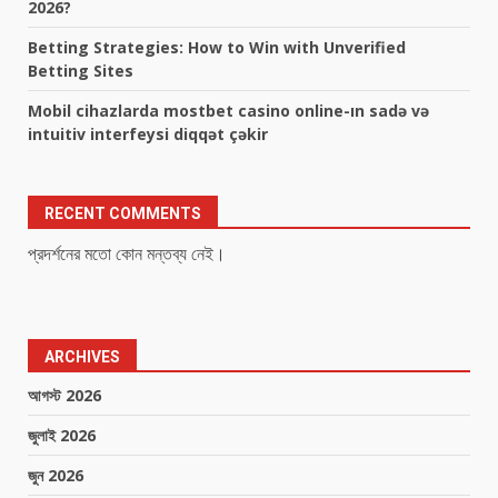
2026?
Betting Strategies: How to Win with Unverified
Betting Sites
Mobil cihazlarda mostbet casino online-ın sadə və
intuitiv interfeysi diqqət çəkir
RECENT COMMENTS
প্রদর্শনের মতো কোন মন্তব্য নেই।
ARCHIVES
আগস্ট 2026
জুলাই 2026
জুন 2026