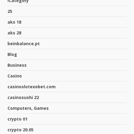
!Category
25
aks 18
aks 28
beinbalance.pt
Blog
Business
Casino
casinoslotexobet.com
casinosushi 22
Computers, Games
crypto 01
crypto 20.05