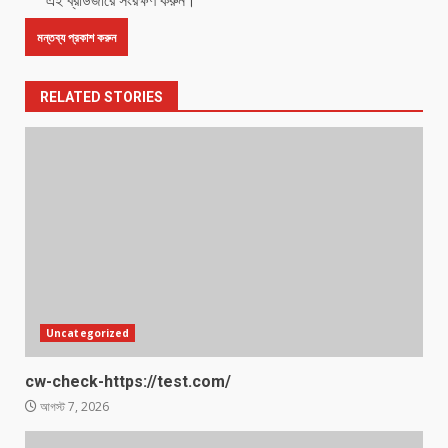
এই ব্রাউজারে সংরক্ষণ করুন।
RELATED STORIES
Uncategorized
cw-check-https://test.com/
আগস্ট 7, 2026