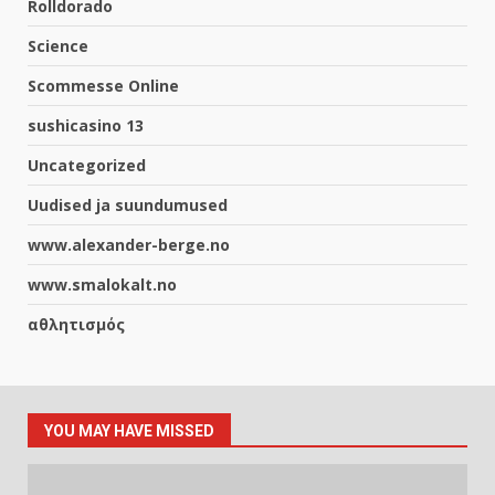
Rolldorado
Science
Scommesse Online
sushicasino 13
Uncategorized
Uudised ja suundumused
www.alexander-berge.no
www.smalokalt.no
αθλητισμός
YOU MAY HAVE MISSED