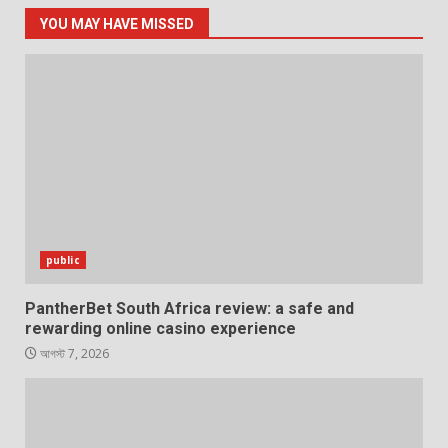
YOU MAY HAVE MISSED
public
PantherBet South Africa review: a safe and
rewarding online casino experience
আগস্ট 7, 2026