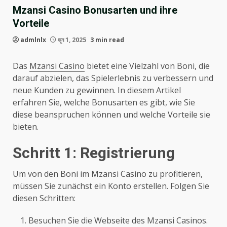
Mzansi Casino Bonusarten und ihre
Vorteile
admlnlx
জুন 1, 2025
3 min read
Das
Mzansi Casino
bietet eine Vielzahl von Boni, die
darauf abzielen, das Spielerlebnis zu verbessern und
neue Kunden zu gewinnen. In diesem Artikel
erfahren Sie, welche Bonusarten es gibt, wie Sie
diese beanspruchen können und welche Vorteile sie
bieten.
Schritt 1: Registrierung
Um von den Boni im Mzansi Casino zu profitieren,
müssen Sie zunächst ein Konto erstellen. Folgen Sie
diesen Schritten:
Besuchen Sie die Webseite des Mzansi Casinos.