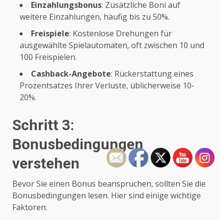
Einzahlungsbonus
: Zusätzliche Boni auf
weitere Einzahlungen, häufig bis zu 50%.
Freispiele
: Kostenlose Drehungen für
ausgewählte Spielautomaten, oft zwischen 10 und
100 Freispielen.
Cashback-Angebote
: Rückerstattung eines
Prozentsatzes Ihrer Verluste, üblicherweise 10-
20%.
Schritt 3:
Bonusbedingungen
verstehen
Bevor Sie einen Bonus beanspruchen, sollten Sie die
Bonusbedingungen lesen. Hier sind einige wichtige
Faktoren: