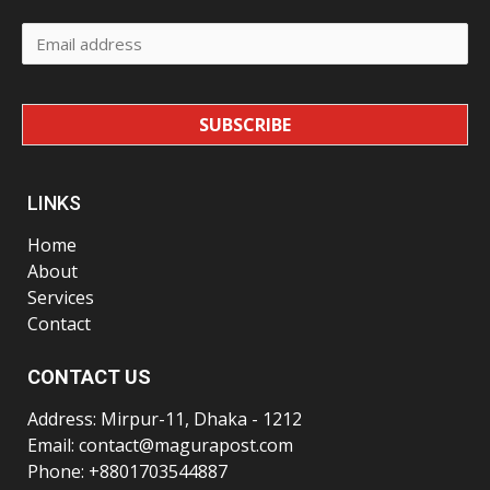
SUBSCRIBE
LINKS
Home
About
Services
Contact
CONTACT US
Address: Mirpur-11, Dhaka - 1212
Email: contact@magurapost.com
Phone: +8801703544887