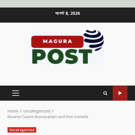
Skip
আগস্ট 8, 2026
to
content
PRIMARY
MENU
Home
Uncategorized
Mzansi Casino Bonusarten und ihre Vorteile
Uncategorized