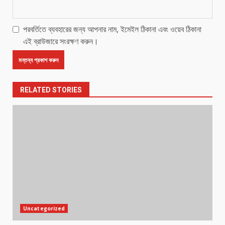
পরবর্তিতে ব্যবহারের জন্য আপনার নাম, ইমেইল ঠিকানা এবং ওয়েব ঠিকানা
এই ব্রাউজারে সংরক্ষণ করুন।
RELATED STORIES
Uncategorized