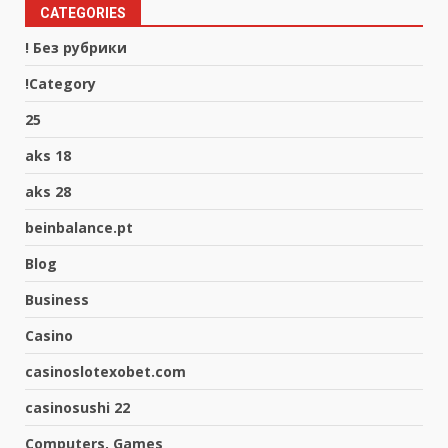
CATEGORIES
! Без рубрики
!Category
25
aks 18
aks 28
beinbalance.pt
Blog
Business
Casino
casinoslotexobet.com
casinosushi 22
Computers, Games