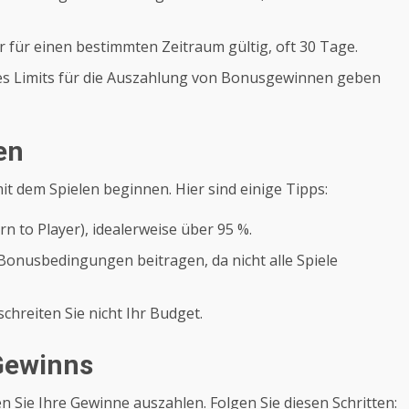
r für einen bestimmten Zeitraum gültig, oft 30 Tage.
es Limits für die Auszahlung von Bonusgewinnen geben
en
t dem Spielen beginnen. Hier sind einige Tipps:
n to Player), idealerweise über 95 %.
r Bonusbedingungen beitragen, da nicht alle Spiele
hreiten Sie nicht Ihr Budget.
 Gewinns
 Sie Ihre Gewinne auszahlen. Folgen Sie diesen Schritten: