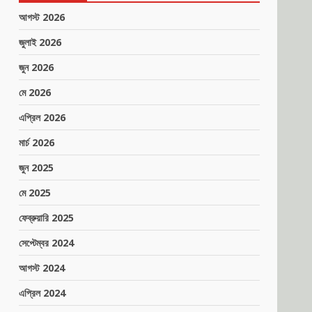
আগস্ট 2026
জুলাই 2026
জুন 2026
মে 2026
এপ্রিল 2026
মার্চ 2026
জুন 2025
মে 2025
ফেব্রুয়ারি 2025
সেপ্টেম্বর 2024
আগস্ট 2024
এপ্রিল 2024