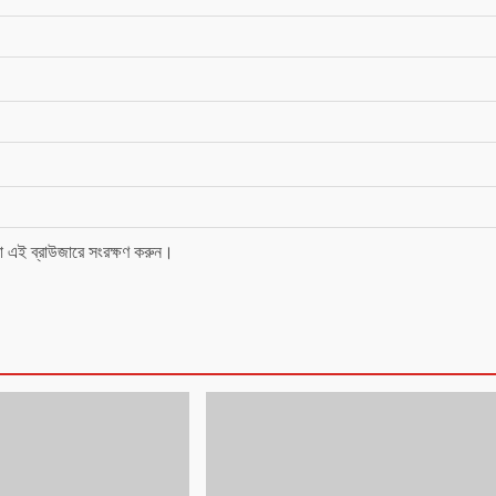
না এই ব্রাউজারে সংরক্ষণ করুন।