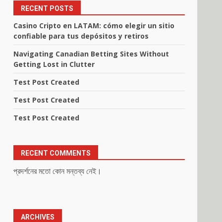
RECENT POSTS
Casino Cripto en LATAM: cómo elegir un sitio
confiable para tus depósitos y retiros
Navigating Canadian Betting Sites Without
Getting Lost in Clutter
Test Post Created
Test Post Created
Test Post Created
RECENT COMMENTS
প্রদর্শনের মতো কোন মন্তব্য নেই।
ARCHIVES