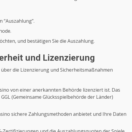
on “Auszahlung”.
hode.
öchten, und bestätigen Sie die Auszahlung.
erheit und Lizenzierung
ich über die Lizenzierung und Sicherheitsmaßnahmen
asino von einer anerkannten Behörde lizenziert ist. Das
der GGL (Gemeinsame Glücksspielbehörde der Länder)
Casino sichere Zahlungsmethoden anbietet und Ihre Daten
-Zertifizierungen und die Auszahlungsquoten der Spiele.