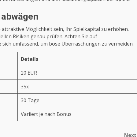
n abwägen
ttraktive Möglichkeit sein, Ihr Spielkapital zu erhöhen.
llen Risiken genau prüfen. Achten Sie auf
ie sich umfassend, um böse Überraschungen zu vermeiden.
Details
20 EUR
35x
30 Tage
Variiert je nach Bonus
Next