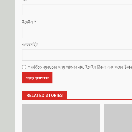
ইমেইল
*
ওয়েবসাইট
পরবর্তিতে ব্যবহারের জন্য আপনার নাম, ইমেইল ঠিকানা এবং ওয়েব ঠিকা
RELATED STORIES