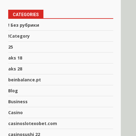
CATEGORIES
! Без рубрики
!Category
25
aks 18
aks 28
beinbalance.pt
Blog
Business
Casino
casinoslotexobet.com
casinosushi 22