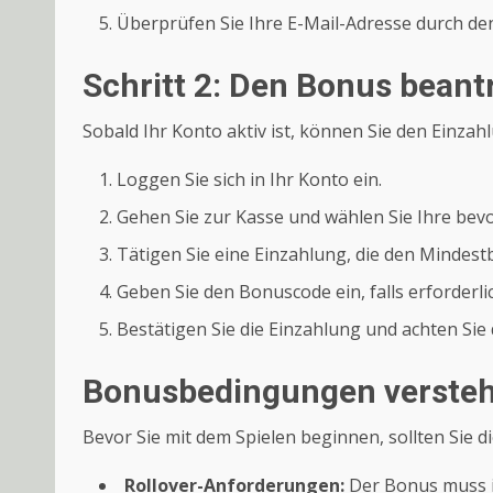
Überprüfen Sie Ihre E-Mail-Adresse durch den
Schritt 2: Den Bonus bean
Sobald Ihr Konto aktiv ist, können Sie den Einzah
Loggen Sie sich in Ihr Konto ein.
Gehen Sie zur Kasse und wählen Sie Ihre be
Tätigen Sie eine Einzahlung, die den Mindestb
Geben Sie den Bonuscode ein, falls erforderli
Bestätigen Sie die Einzahlung und achten Sie
Bonusbedingungen verste
Bevor Sie mit dem Spielen beginnen, sollten Sie
Rollover-Anforderungen:
Der Bonus muss i