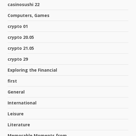
casinosushi 22
Computers, Games
crypto 01
crypto 20.05
crypto 21.05
crypto 29
Exploring the Financial
first
General
International
Leisure
Literature
Memorable Moments from