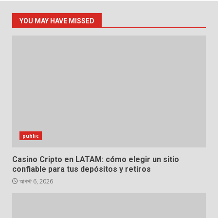
YOU MAY HAVE MISSED
public
Casino Cripto en LATAM: cómo elegir un sitio
confiable para tus depósitos y retiros
আগস্ট 6, 2026