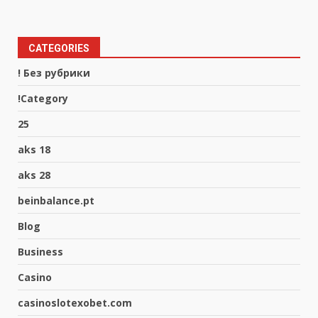
CATEGORIES
! Без рубрики
!Category
25
aks 18
aks 28
beinbalance.pt
Blog
Business
Casino
casinoslotexobet.com