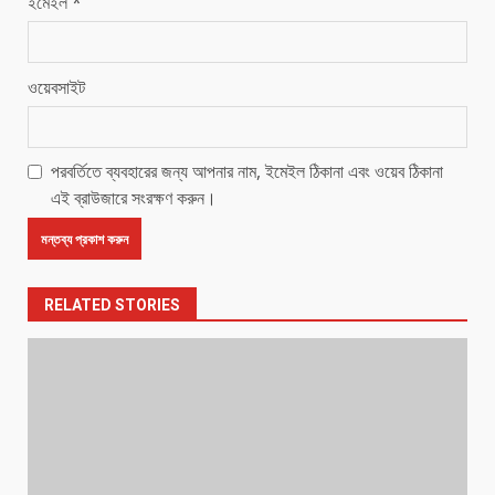
ইমেইল
*
ওয়েবসাইট
পরবর্তিতে ব্যবহারের জন্য আপনার নাম, ইমেইল ঠিকানা এবং ওয়েব ঠিকানা
এই ব্রাউজারে সংরক্ষণ করুন।
RELATED STORIES