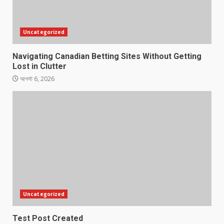
Uncategorized
Navigating Canadian Betting Sites Without Getting
Lost in Clutter
আগস্ট 6, 2026
Uncategorized
Test Post Created