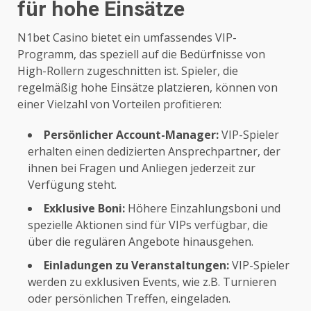
für hohe Einsätze
N1bet Casino bietet ein umfassendes VIP-
Programm, das speziell auf die Bedürfnisse von
High-Rollern zugeschnitten ist. Spieler, die
regelmäßig hohe Einsätze platzieren, können von
einer Vielzahl von Vorteilen profitieren:
Persönlicher Account-Manager:
VIP-Spieler
erhalten einen dedizierten Ansprechpartner, der
ihnen bei Fragen und Anliegen jederzeit zur
Verfügung steht.
Exklusive Boni:
Höhere Einzahlungsboni und
spezielle Aktionen sind für VIPs verfügbar, die
über die regulären Angebote hinausgehen.
Einladungen zu Veranstaltungen:
VIP-Spieler
werden zu exklusiven Events, wie z.B. Turnieren
oder persönlichen Treffen, eingeladen.