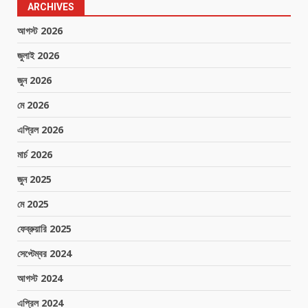
ARCHIVES
আগস্ট 2026
জুলাই 2026
জুন 2026
মে 2026
এপ্রিল 2026
মার্চ 2026
জুন 2025
মে 2025
ফেব্রুয়ারি 2025
সেপ্টেম্বর 2024
আগস্ট 2024
এপ্রিল 2024