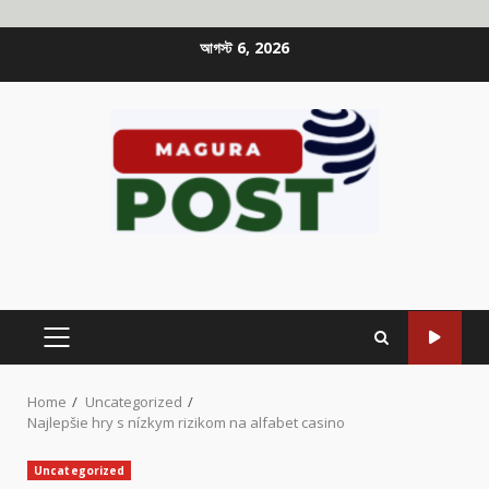
Skip
আগস্ট 6, 2026
to
content
PRIMARY
MENU
Home
Uncategorized
Najlepšie hry s nízkym rizikom na alfabet casino
Uncategorized