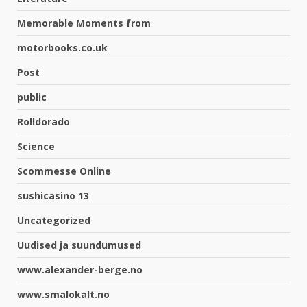
Memorable Moments from
motorbooks.co.uk
Post
public
Rolldorado
Science
Scommesse Online
sushicasino 13
Uncategorized
Uudised ja suundumused
www.alexander-berge.no
www.smalokalt.no