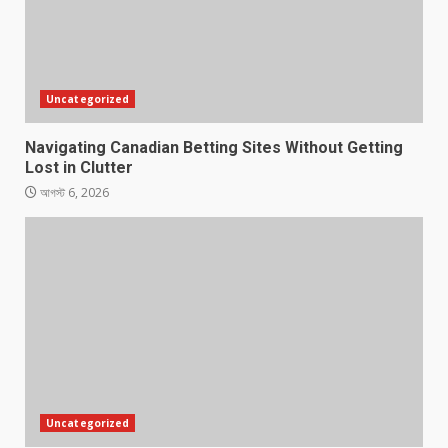
Uncategorized
Navigating Canadian Betting Sites Without Getting
Lost in Clutter
আগস্ট 6, 2026
Uncategorized