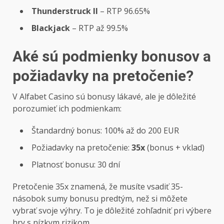
Thunderstruck II
– RTP 96.65%
Blackjack
– RTP až 99.5%
Aké sú podmienky bonusov a
požiadavky na pretočenie?
V Alfabet Casino sú bonusy lákavé, ale je dôležité
porozumieť ich podmienkam:
Štandardný bonus: 100% až do 200 EUR
Požiadavky na pretočenie:
35x
(bonus + vklad)
Platnosť bonusu: 30 dní
Pretočenie 35x znamená, že musíte vsadiť 35-
násobok sumy bonusu predtým, než si môžete
vybrať svoje výhry. To je dôležité zohľadniť pri výbere
hry s nízkym rizikom.