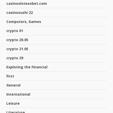
casinoslotexobet.com
casinosushi 22
Computers, Games
crypto 01
crypto 20.05
crypto 21.05
crypto 29
Exploring the Financial
first
General
International
Leisure
Literature