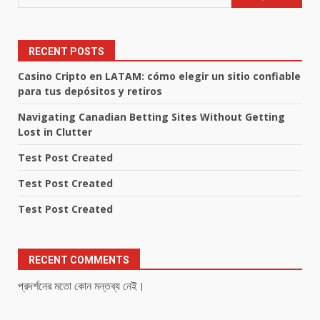
RECENT POSTS
Casino Cripto en LATAM: cómo elegir un sitio confiable
para tus depósitos y retiros
Navigating Canadian Betting Sites Without Getting
Lost in Clutter
Test Post Created
Test Post Created
Test Post Created
RECENT COMMENTS
প্রদর্শনের মতো কোন মন্তব্য নেই।