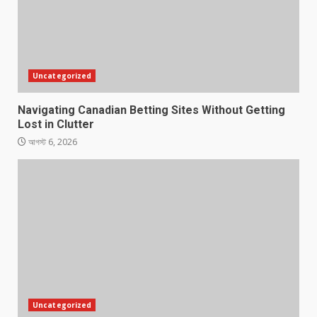
Uncategorized
Navigating Canadian Betting Sites Without Getting
Lost in Clutter
আগস্ট 6, 2026
Uncategorized