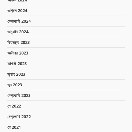
এপ্রিল 2024
ফেব্রুয়ারি 2024
জানুয়ারি 2024
ডিসেম্বর 2023
অক্টোবর 2023
আগস্ট 2023
জুলাই 2023
জুন 2023
ফেব্রুয়ারি 2023
মে 2022
ফেব্রুয়ারি 2022
মে 2021