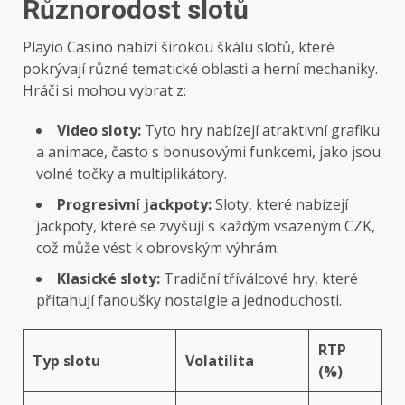
Různorodost slotů
Playio Casino nabízí širokou škálu slotů, které
pokrývají různé tematické oblasti a herní mechaniky.
Hráči si mohou vybrat z:
Video sloty:
Tyto hry nabízejí atraktivní grafiku
a animace, často s bonusovými funkcemi, jako jsou
volné točky a multiplikátory.
Progresivní jackpoty:
Sloty, které nabízejí
jackpoty, které se zvyšují s každým vsazeným CZK,
což může vést k obrovským výhrám.
Klasické sloty:
Tradiční tříválcové hry, které
přitahují fanoušky nostalgie a jednoduchosti.
RTP
Typ slotu
Volatilita
(%)