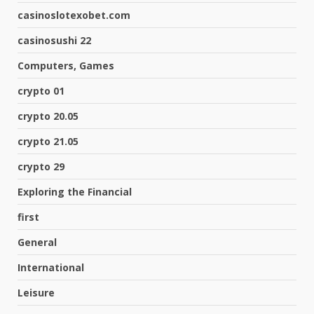
casinoslotexobet.com
casinosushi 22
Computers, Games
crypto 01
crypto 20.05
crypto 21.05
crypto 29
Exploring the Financial
first
General
International
Leisure