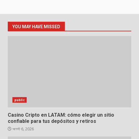
YOU MAY HAVE MISSED
public
Casino Cripto en LATAM: cómo elegir un sitio
confiable para tus depósitos y retiros
আগস্ট 6, 2026