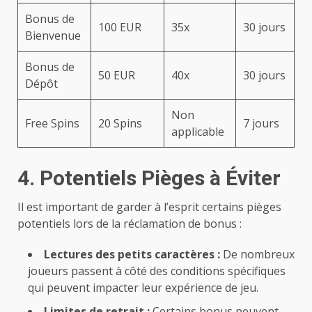
Bonus de
100 EUR
35x
30 jours
Bienvenue
Bonus de
50 EUR
40x
30 jours
Dépôt
Non
Free Spins
20 Spins
7 jours
applicable
4. Potentiels Pièges à Éviter
Il est important de garder à l’esprit certains pièges
potentiels lors de la réclamation de bonus :
Lectures des petits caractères :
De nombreux
joueurs passent à côté des conditions spécifiques
qui peuvent impacter leur expérience de jeu.
Limites de retrait :
Certains bonus peuvent