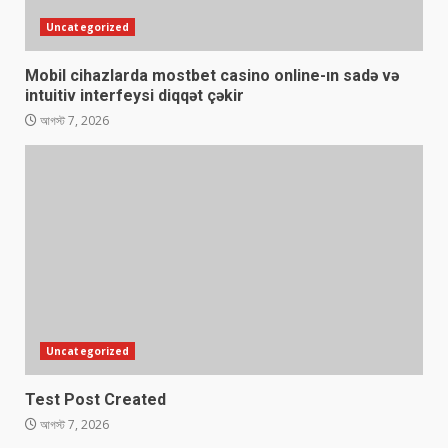
Uncategorized
Mobil cihazlarda mostbet casino online-ın sadə və
intuitiv interfeysi diqqət çəkir
আগস্ট 7, 2026
Uncategorized
Test Post Created
আগস্ট 7, 2026