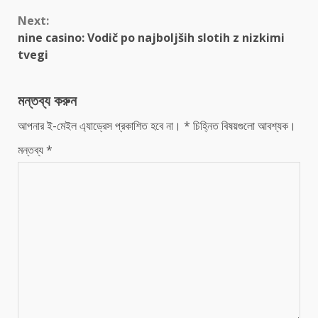
Next:
nine casino: Vodič po najboljših slotih z nizkimi
tvegi
মন্তব্য করুন
আপনার ই-মেইল এ্যাড্রেস প্রকাশিত হবে না।
*
চিহ্নিত বিষয়গুলো আবশ্যক।
মন্তব্য
*