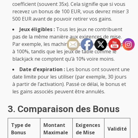
coefficient (souvent 35x). Cela signifie que si vous
recevez un bonus de 100 EUR, vous devrez miser 3
500 EUR avant de pouvoir retirer vos gains.
Jeux éligibles :
Tous les jeux ne contribuent
pas de la même manière aux exigences de mise.
Par exemple, les machines à sous peuvent compter
à 100%, tandis que les jeux de table comme le
blackjack ne comptent qu’à 10% voire moins.
Date d’expiration :
Les bonus ont souvent une
date limite pour les utiliser (par exemple, 30 jours
à partir de l’activation). Passé ce délai, le bonus et
les gains associés peuvent être annulés.
3. Comparaison des Bonus
Type de
Montant
Exigences
Validité
Bonus
Maximale
de Mise