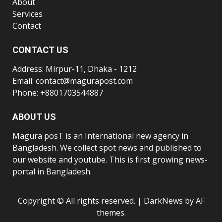
About
Services
Contact
CONTACT US
Address: Mirpur-11, Dhaka - 1212
Email: contact@magurapost.com
Phone: +8801703544887
ABOUT US
Magura posT is an International new agency in
Bangladesh. We collect spot news and published to
our website and youtube. This is first growing news-
portal in Bangladesh.
Copyright © All rights reserved.
|
DarkNews
by AF
themes.