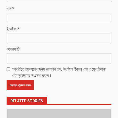
নাম
*
ইমেইল
*
ওয়েবসাইট
পরবর্তিতে ব্যবহারের জন্য আপনার নাম, ইমেইল ঠিকানা এবং ওয়েব ঠিকানা
এই ব্রাউজারে সংরক্ষণ করুন।
RELATED STORIES