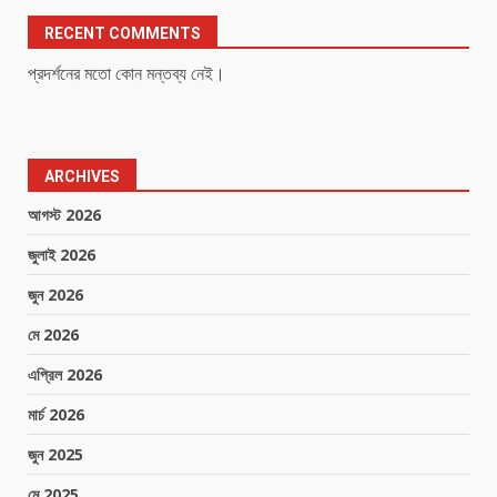
RECENT COMMENTS
প্রদর্শনের মতো কোন মন্তব্য নেই।
ARCHIVES
আগস্ট 2026
জুলাই 2026
জুন 2026
মে 2026
এপ্রিল 2026
মার্চ 2026
জুন 2025
মে 2025