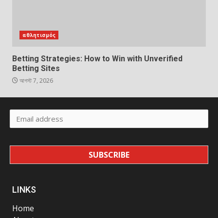
αθλητισμός
Betting Strategies: How to Win with Unverified
Betting Sites
আগস্ট 7, 2026
SUBSCRIBE
LINKS
Home