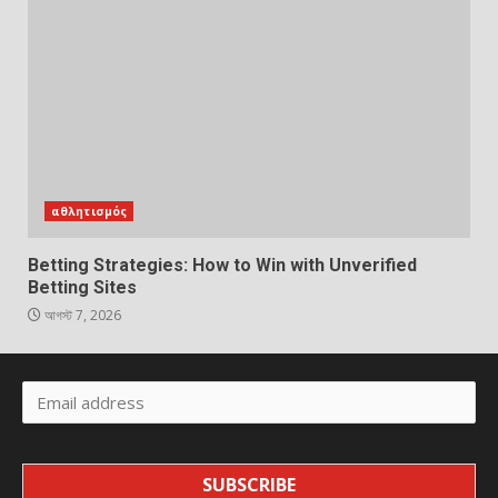
αθλητισμός
Betting Strategies: How to Win with Unverified
Betting Sites
আগস্ট 7, 2026
SUBSCRIBE