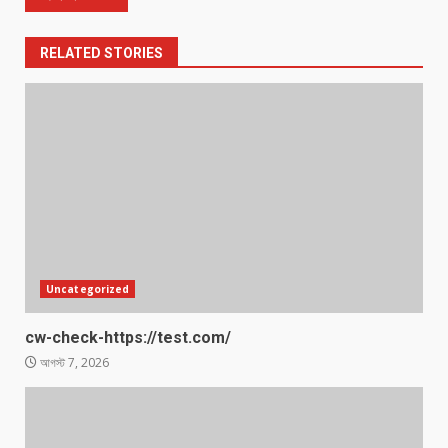
RELATED STORIES
Uncategorized
cw-check-https://test.com/
আগস্ট 7, 2026