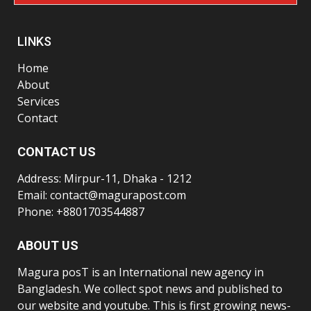
LINKS
Home
About
Services
Contact
CONTACT US
Address: Mirpur-11, Dhaka - 1212
Email: contact@magurapost.com
Phone: +8801703544887
ABOUT US
Magura posT is an International new agency in
Bangladesh. We collect spot news and published to
our website and youtube. This is first growing news-