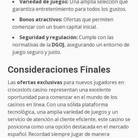
Variedad de juegos:
Una amplia selección que
garantiza entretenimiento para todos los gustos.
Bonos atractivos:
Ofertas que permiten
comenzar con un buen capital inicial.
Seguridad y regulación:
Cumple con las
normativas de la
DGOJ
, asegurando un entorno de
juego seguro y justo.
Consideraciones Finales
Las
ofertas exclusivas
para nuevos jugadores en
crocoslots casino representan una excelente
oportunidad para comenzar en el mundo de los
casinos en línea. Con una sólida plataforma
tecnológica, una amplia variedad de juegos y un
servicio de atención al cliente eficiente, este casino se
posiciona como una opción destacada en el mercado
español. Recordad siempre jugar de manera