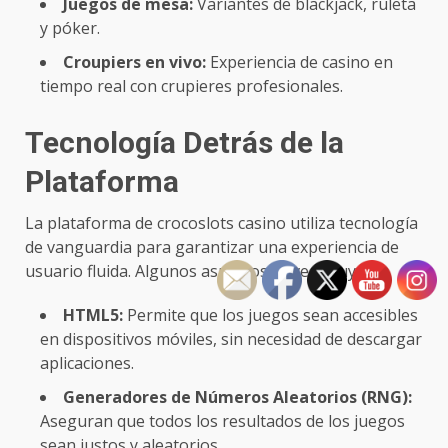
Juegos de mesa:
Variantes de blackjack, ruleta
y póker.
Croupiers en vivo:
Experiencia de casino en
tiempo real con crupieres profesionales.
Tecnología Detrás de la
Plataforma
La plataforma de crocoslots casino utiliza tecnología
de vanguardia para garantizar una experiencia de
usuario fluida. Algunos aspectos clave incluyen:
HTML5:
Permite que los juegos sean accesibles
en dispositivos móviles, sin necesidad de descargar
aplicaciones.
Generadores de Números Aleatorios (RNG):
Aseguran que todos los resultados de los juegos
sean justos y aleatorios.