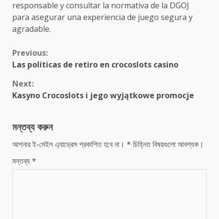
responsable y consultar la normativa de la DGOJ
para asegurar una experiencia de juego segura y
agradable.
Continue
Previous:
Las políticas de retiro en crocoslots casino
Reading
Next:
Kasyno Crocoslots i jego wyjątkowe promocje
মন্তব্য করুন
আপনার ই-মেইল এ্যাড্রেস প্রকাশিত হবে না।
*
চিহ্নিত বিষয়গুলো আবশ্যক।
মন্তব্য
*