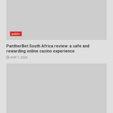
public
PantherBet South Africa review: a safe and
rewarding online casino experience
আগস্ট 7, 2026