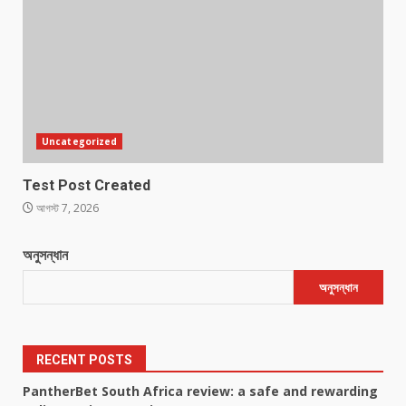
Uncategorized
Test Post Created
আগস্ট 7, 2026
অনুসন্ধান
অনুসন্ধান
RECENT POSTS
PantherBet South Africa review: a safe and rewarding