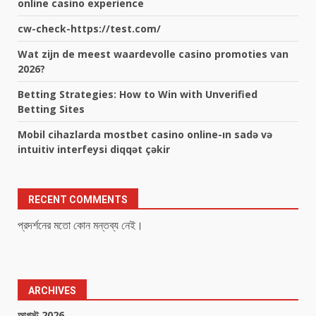
online casino experience
cw-check-https://test.com/
Wat zijn de meest waardevolle casino promoties van
2026?
Betting Strategies: How to Win with Unverified
Betting Sites
Mobil cihazlarda mostbet casino online-ın sadə və
intuitiv interfeysi diqqət çəkir
RECENT COMMENTS
প্রদর্শনের মতো কোন মন্তব্য নেই।
ARCHIVES
আগস্ট 2026