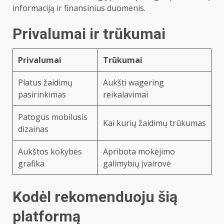
informaciją ir finansinius duomenis.
Privalumai ir trūkumai
Privalumai
Trūkumai
Platus žaidimų
Aukšti wagering
pasirinkimas
reikalavimai
Patogus mobilusis
Kai kurių žaidimų trūkumas
dizainas
Aukštos kokybės
Apribota mokėjimo
grafika
galimybių įvairovė
Kodėl rekomenduoju šią
platformą