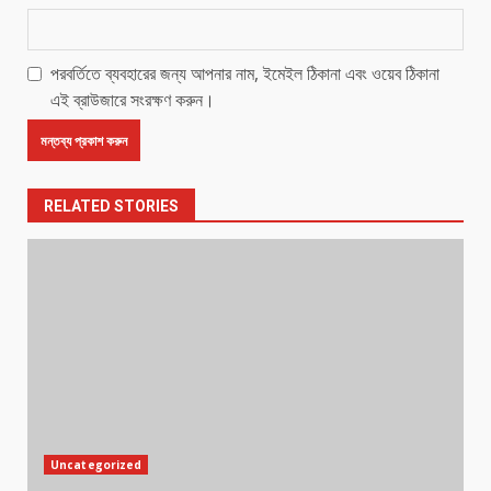
পরবর্তিতে ব্যবহারের জন্য আপনার নাম, ইমেইল ঠিকানা এবং ওয়েব ঠিকানা
এই ব্রাউজারে সংরক্ষণ করুন।
RELATED STORIES
Uncategorized