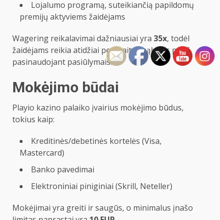
Lojalumo programą, suteikiančią papildomų
premijų aktyviems žaidėjams
Wagering reikalavimai dažniausiai yra
35x
, todėl
žaidėjams reikia atidžiai perskaityti sąlygas prieš
pasinaudojant pasiūlymais.
Mokėjimo būdai
Playio kazino palaiko įvairius mokėjimo būdus,
tokius kaip:
Kreditinės/debetinės kortelės (Visa,
Mastercard)
Banko pavedimai
Elektroniniai piniginiai (Skrill, Neteller)
Mokėjimai yra greiti ir saugūs, o minimalus įnašo
limitas paprastai yra
10 EUR
.