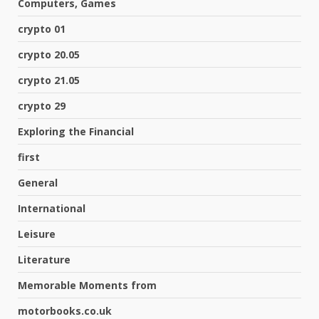
Computers, Games
crypto 01
crypto 20.05
crypto 21.05
crypto 29
Exploring the Financial
first
General
International
Leisure
Literature
Memorable Moments from
motorbooks.co.uk