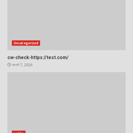
Uncategorized
cw-check-https://test.com/
আগস্ট 7, 2026