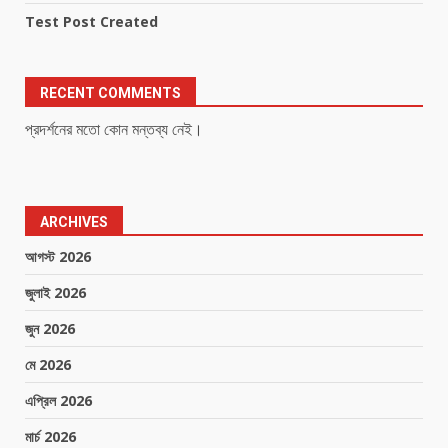
Test Post Created
RECENT COMMENTS
প্রদর্শনের মতো কোন মন্তব্য নেই।
ARCHIVES
আগস্ট 2026
জুলাই 2026
জুন 2026
মে 2026
এপ্রিল 2026
মার্চ 2026