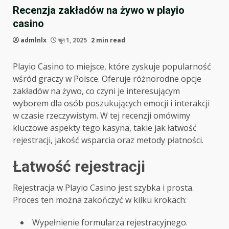
Recenzja zakładów na żywo w playio
casino
admlnlx
জুন 1, 2025
2 min read
Playio Casino to miejsce, które zyskuje popularność
wśród graczy w Polsce. Oferuje różnorodne opcje
zakładów na żywo, co czyni je interesującym
wyborem dla osób poszukujących emocji i interakcji
w czasie rzeczywistym. W tej recenzji omówimy
kluczowe aspekty tego kasyna, takie jak łatwość
rejestracji, jakość wsparcia oraz metody płatności.
Łatwość rejestracji
Rejestracja w Playio Casino jest szybka i prosta.
Proces ten można zakończyć w kilku krokach:
Wypełnienie formularza rejestracyjnego.