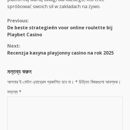
spróbować swoich sił w zakładach na żywo.
Continue
Previous:
De beste strategieën voor online roulette bij
Reading
Playbet Casino
Next:
Recenzja kasyna playjonny casino na rok 2025
মন্তব্য করুন
আপনার ই-মেইল এ্যাড্রেস প্রকাশিত হবে না।
*
চিহ্নিত বিষয়গুলো আবশ্যক।
মন্তব্য
*