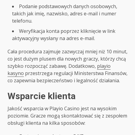
Podanie podstawowych danych osobowych,
takich jak imię, nazwisko, adres e-mail i numer
telefonu.
Weryfikacja konta poprzez kliknięcie w link
aktywacyjny wysłany na adres e-mail.
Cała procedura zajmuje zazwyczaj mniej niż 10 minut,
co jest dużym plusem dla nowych graczy, którzy chcą
szybko rozpocząć zabawę. Dodatkowo,
playio
kasyno
przestrzega regulacji Ministerstwa Finansów,
co zapewnia bezpieczeństwo i legalność działania.
Wsparcie klienta
Jakość wsparcia w Playio Casino jest na wysokim
poziomie. Gracze mogą skontaktować się z zespołem
obsługi klienta na kilka sposobów: