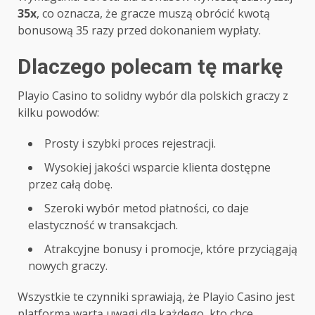
35x
, co oznacza, że gracze muszą obrócić kwotą
bonusową 35 razy przed dokonaniem wypłaty.
Dlaczego polecam tę markę
Playio Casino to solidny wybór dla polskich graczy z
kilku powodów:
Prosty i szybki proces rejestracji.
Wysokiej jakości wsparcie klienta dostępne
przez całą dobę.
Szeroki wybór metod płatności, co daje
elastyczność w transakcjach.
Atrakcyjne bonusy i promocje, które przyciągają
nowych graczy.
Wszystkie te czynniki sprawiają, że Playio Casino jest
platformą wartą uwagi dla każdego, kto chce