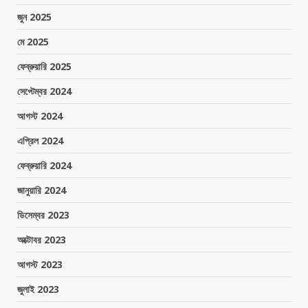
জুন 2025
মে 2025
ফেব্রুয়ারি 2025
সেপ্টেম্বর 2024
আগস্ট 2024
এপ্রিল 2024
ফেব্রুয়ারি 2024
জানুয়ারি 2024
ডিসেম্বর 2023
অক্টোবর 2023
আগস্ট 2023
জুলাই 2023