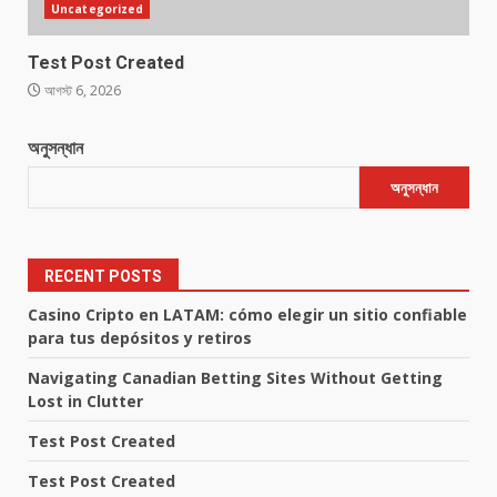
Uncategorized
Test Post Created
আগস্ট 6, 2026
অনুসন্ধান
অনুসন্ধান
RECENT POSTS
Casino Cripto en LATAM: cómo elegir un sitio confiable
para tus depósitos y retiros
Navigating Canadian Betting Sites Without Getting
Lost in Clutter
Test Post Created
Test Post Created