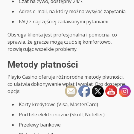
Czat na żywo, dostępny 24/7.
Adres e-mail, na który można wysyłać zapytania.
FAQ z najczęściej zadawanymi pytaniami.
Obsługa klienta jest profesjonalna i pomocna, co
sprawia, że gracze mogą czuć się komfortowo,
rozwiązując wszelkie problemy.
Metody płatności
Playio Casino oferuje różnorodne metody płatności,
co ułatwia dokonywanie wpłat i wypłat. Oto dostępne
opcje:
Karty kredytowe (Visa, MasterCard)
Portfele elektroniczne (Skrill, Neteller)
Przelewy bankowe