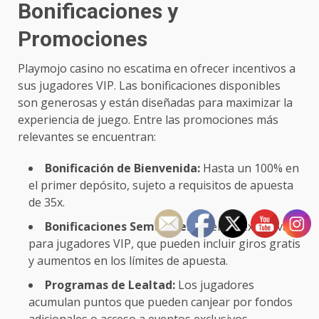
Bonificaciones y
Promociones
Playmojo casino no escatima en ofrecer incentivos a
sus jugadores VIP. Las bonificaciones disponibles
son generosas y están diseñadas para maximizar la
experiencia de juego. Entre las promociones más
relevantes se encuentran:
Bonificación de Bienvenida:
Hasta un 100% en
el primer depósito, sujeto a requisitos de apuesta
de 35x.
Bonificaciones Semanales:
Ofertas exclusivas
para jugadores VIP, que pueden incluir giros gratis
y aumentos en los límites de apuesta.
Programas de Lealtad:
Los jugadores
acumulan puntos que pueden canjear por fondos