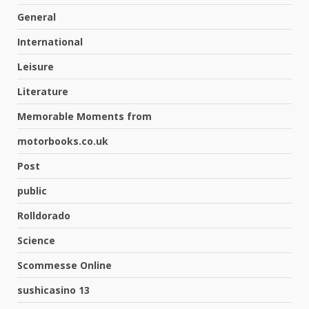
General
International
Leisure
Literature
Memorable Moments from
motorbooks.co.uk
Post
public
Rolldorado
Science
Scommesse Online
sushicasino 13