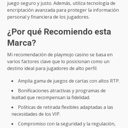
juego seguro y justo. Además, utiliza tecnología de
encriptación avanzada para proteger la información
personal y financiera de los jugadores.
¿Por qué Recomiendo esta
Marca?
Mi recomendación de playmojo casino se basa en
varios factores clave que lo posicionan como un
destino ideal para jugadores de alto perfil:
Amplia gama de juegos de cartas con altos RTP.
Bonificaciones atractivas y programas de
lealtad que recompensan la fidelidad.
Políticas de retirada flexibles adaptadas a las
necesidades de los VIP.
Compromiso con la seguridad y la regulación,