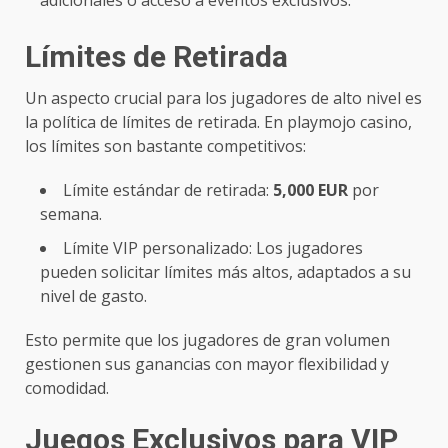
adicionales o acceso a eventos exclusivos.
Límites de Retirada
Un aspecto crucial para los jugadores de alto nivel es
la política de límites de retirada. En playmojo casino,
los límites son bastante competitivos:
Límite estándar de retirada:
5,000 EUR
por
semana.
Límite VIP personalizado: Los jugadores
pueden solicitar límites más altos, adaptados a su
nivel de gasto.
Esto permite que los jugadores de gran volumen
gestionen sus ganancias con mayor flexibilidad y
comodidad.
Juegos Exclusivos para VIP