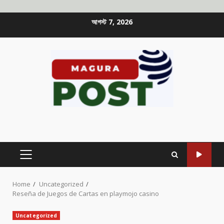
Skip
আগস্ট 7, 2026
to
content
PRIMARY
MENU
Home
Uncategorized
Reseña de Juegos de Cartas en playmojo casino
Uncategorized