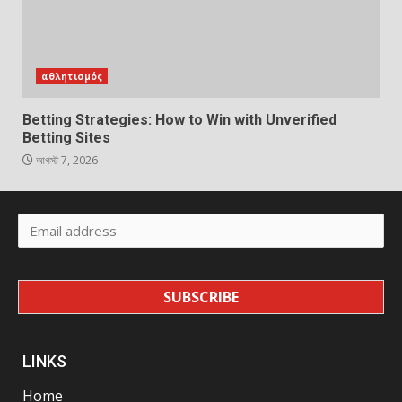
αθλητισμός
Betting Strategies: How to Win with Unverified
Betting Sites
আগস্ট 7, 2026
SUBSCRIBE
LINKS
Home