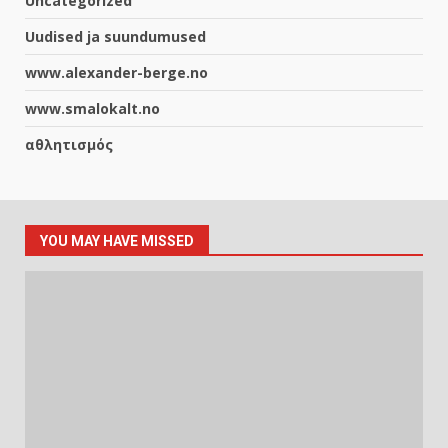
Uncategorized
Uudised ja suundumused
www.alexander-berge.no
www.smalokalt.no
αθλητισμός
YOU MAY HAVE MISSED