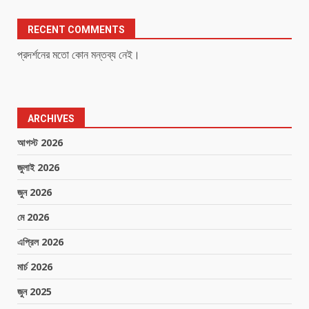
RECENT COMMENTS
প্রদর্শনের মতো কোন মন্তব্য নেই।
ARCHIVES
আগস্ট 2026
জুলাই 2026
জুন 2026
মে 2026
এপ্রিল 2026
মার্চ 2026
জুন 2025