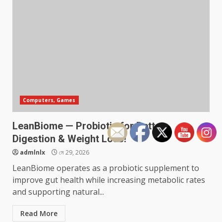
Computers, Games
LeanBiome — Probiotic for Better
Digestion & Weight Loss!
admlnlx
মে 29, 2026
LeanBiome operates as a probiotic supplement to
improve gut health while increasing metabolic rates
and supporting natural...
Read More