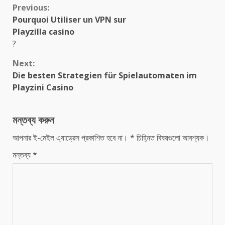
Continue
Previous:
Pourquoi Utiliser un VPN sur
Reading
Playzilla casino
?
Next:
Die besten Strategien für Spielautomaten im
Playzini Casino
মন্তব্য করুন
আপনার ই-মেইল এ্যাড্রেস প্রকাশিত হবে না।
*
চিহ্নিত বিষয়গুলো আবশ্যক।
মন্তব্য
*