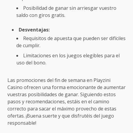
Posibilidad de ganar sin arriesgar vuestro
saldo con giros gratis.
Desventajas:
Requisitos de apuesta que pueden ser difíciles
de cumplir.
Limitaciones en los juegos elegibles para el
uso del bono.
Las promociones del fin de semana en Playzini
Casino ofrecen una forma emocionante de aumentar
vuestras posibilidades de ganar. Siguiendo estos
pasos y recomendaciones, estáis en el camino
correcto para sacar el máximo provecho de estas
ofertas. ¡Buena suerte y que disfrutéis del juego
responsable!