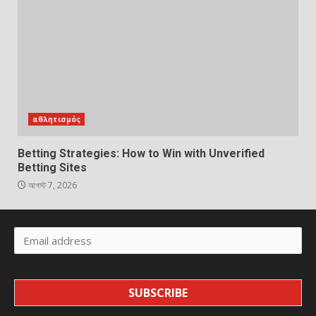
αθλητισμός
Betting Strategies: How to Win with Unverified
Betting Sites
আগস্ট 7, 2026
SUBSCRIBE