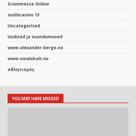
Scommesse Online
sushicasino 13
Uncategorized
Uudised ja suundumused
www.alexander-berge.no
www.smalokalt.no
αθλητισμός
YOU MAY HAVE MISSED