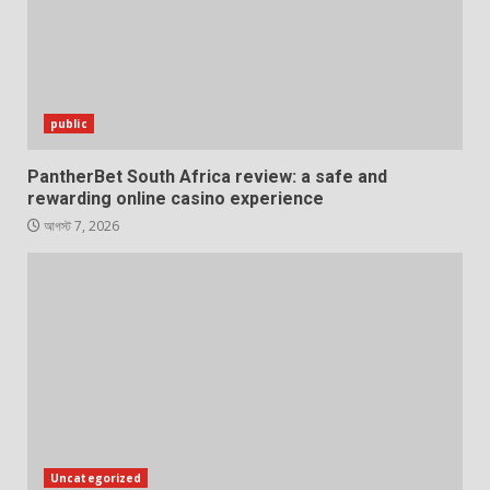
public
PantherBet South Africa review: a safe and
rewarding online casino experience
আগস্ট 7, 2026
Uncategorized