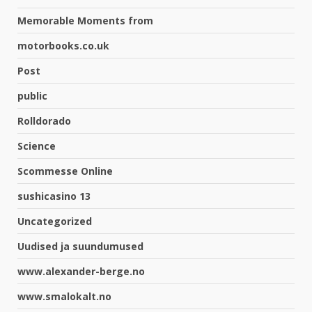
Memorable Moments from
motorbooks.co.uk
Post
public
Rolldorado
Science
Scommesse Online
sushicasino 13
Uncategorized
Uudised ja suundumused
www.alexander-berge.no
www.smalokalt.no