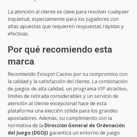
La atención al cliente es clave para resolver cualquier
inquietud, especialmente para los jugadores con
altas apuestas que requieren respuestas rápidas y
efectivas.
Por qué recomiendo esta
marca
Recomiendo Evospin Casino por su compromiso con
la calidad y la satisfacción del cliente. La combinación
de juegos de alta calidad, un programa VIP atractivo,
límites de retirada considerables y un servicio de
atención al cliente excepcional hace de esta
plataforma una elección sólida para los grandes
apostadores. Además, su cumplimiento con la
normativa de la
Dirección General de Ordenación
del Juego (DGOJ)
garantiza un entorno de juego