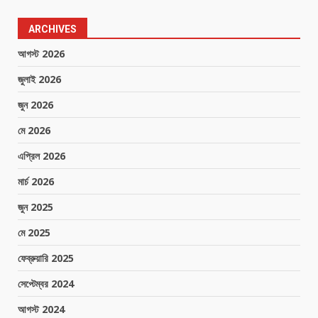
ARCHIVES
আগস্ট 2026
জুলাই 2026
জুন 2026
মে 2026
এপ্রিল 2026
মার্চ 2026
জুন 2025
মে 2025
ফেব্রুয়ারি 2025
সেপ্টেম্বর 2024
আগস্ট 2024