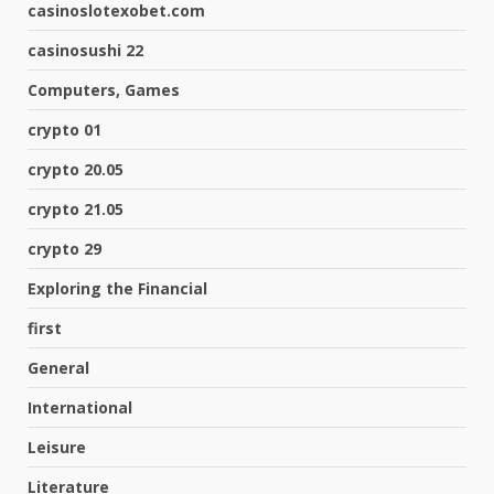
casinoslotexobet.com
casinosushi 22
Computers, Games
crypto 01
crypto 20.05
crypto 21.05
crypto 29
Exploring the Financial
first
General
International
Leisure
Literature