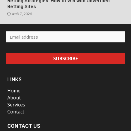
Betting Strategies: How to Win with Unverified
Betting Sites
আগস্ট 7, 2026
SUBSCRIBE
LINKS
Home
About
Services
Contact
CONTACT US