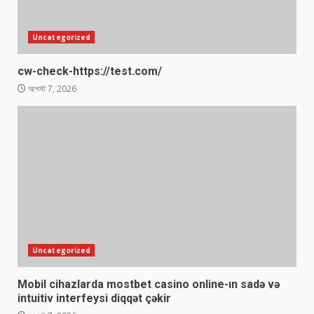
Uncategorized
cw-check-https://test.com/
আগস্ট 7, 2026
Uncategorized
Mobil cihazlarda mostbet casino online-ın sadə və
intuitiv interfeysi diqqət çəkir