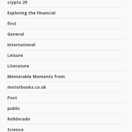
crypto 29
Exploring the Financial
first
General
International
Leisure
Literature
Memorable Moments from
motorbooks.co.uk
Post
public
Rolldorado
Science