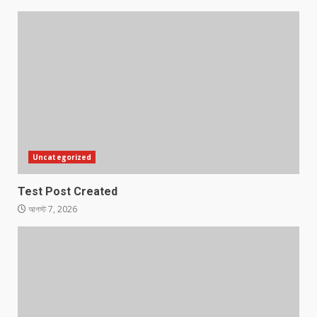
Uncategorized
Test Post Created
আগস্ট 7, 2026