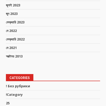
জুলাই 2023
জুন 2023
ফেব্রুয়ারি 2023
মে 2022
ফেব্রুয়ারি 2022
মে 2021
অক্টোবর 2013
CATEGORIES
! Без рубрики
!Category
25