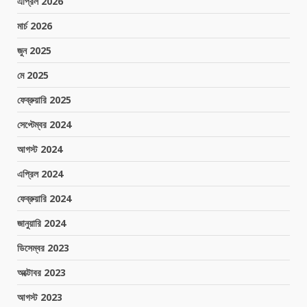
এপ্রিল 2026
মার্চ 2026
জুন 2025
মে 2025
ফেব্রুয়ারি 2025
সেপ্টেম্বর 2024
আগস্ট 2024
এপ্রিল 2024
ফেব্রুয়ারি 2024
জানুয়ারি 2024
ডিসেম্বর 2023
অক্টোবর 2023
আগস্ট 2023