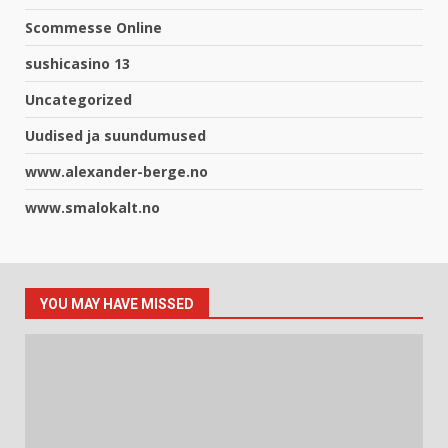
Scommesse Online
sushicasino 13
Uncategorized
Uudised ja suundumused
www.alexander-berge.no
www.smalokalt.no
YOU MAY HAVE MISSED