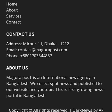
Home
About
Services
Contact
CONTACT US
Address: Mirpur-11, Dhaka - 1212
Email: contact@magurapost.com
Phone: +8801703544887
ABOUT US
Magura posT is an International new agency in
Bangladesh. We collect spot news and published to
our website and youtube. This is first growing news-
portal in Bangladesh.
Copyright © All rights reserved.
|
DarkNews
by AF