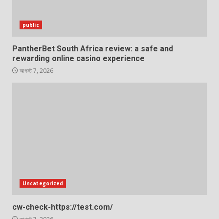
public
PantherBet South Africa review: a safe and
rewarding online casino experience
আগস্ট 7, 2026
Uncategorized
cw-check-https://test.com/