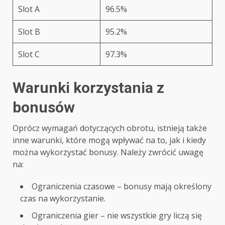
Slot A
96.5%
Slot B
95.2%
Slot C
97.3%
Warunki korzystania z
bonusów
Oprócz wymagań dotyczących obrotu, istnieją także
inne warunki, które mogą wpływać na to, jak i kiedy
można wykorzystać bonusy. Należy zwrócić uwagę
na:
Ograniczenia czasowe – bonusy mają określony
czas na wykorzystanie.
Ograniczenia gier – nie wszystkie gry liczą się