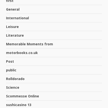
first
General
International
Leisure
Literature
Memorable Moments from
motorbooks.co.uk
Post
public
Rolldorado
Science
Scommesse Online
sushicasino 13