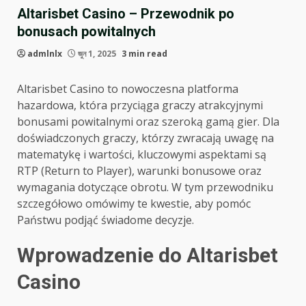
Altarisbet Casino – Przewodnik po
bonusach powitalnych
admlnlx
জুন 1, 2025
3 min read
Altarisbet Casino to nowoczesna platforma
hazardowa, która przyciąga graczy atrakcyjnymi
bonusami powitalnymi oraz szeroką gamą gier. Dla
doświadczonych graczy, którzy zwracają uwagę na
matematykę i wartości, kluczowymi aspektami są
RTP (Return to Player), warunki bonusowe oraz
wymagania dotyczące obrotu. W tym przewodniku
szczegółowo omówimy te kwestie, aby pomóc
Państwu podjąć świadome decyzje.
Wprowadzenie do Altarisbet
Casino