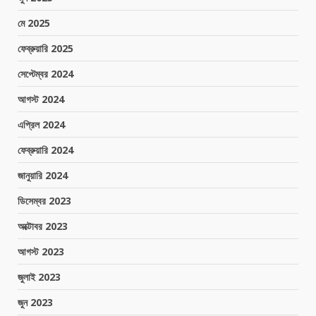
মে 2025
ফেব্রুয়ারি 2025
সেপ্টেম্বর 2024
আগস্ট 2024
এপ্রিল 2024
ফেব্রুয়ারি 2024
জানুয়ারি 2024
ডিসেম্বর 2023
অক্টোবর 2023
আগস্ট 2023
জুলাই 2023
জুন 2023