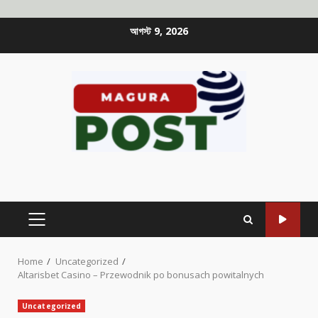
Skip
আগস্ট 9, 2026
to
content
PRIMARY
MENU
Home
Uncategorized
Altarisbet Casino – Przewodnik po bonusach powitalnych
Uncategorized