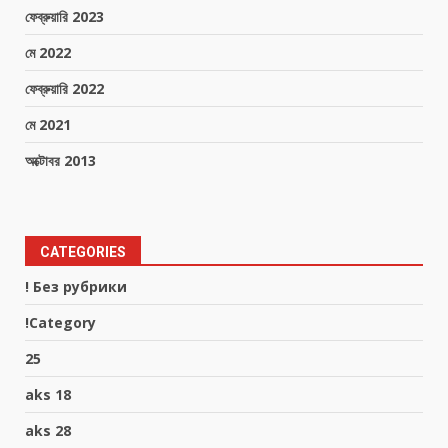
ফেব্রুয়ারি 2023
মে 2022
ফেব্রুয়ারি 2022
মে 2021
অক্টোবর 2013
CATEGORIES
! Без рубрики
!Category
25
aks 18
aks 28