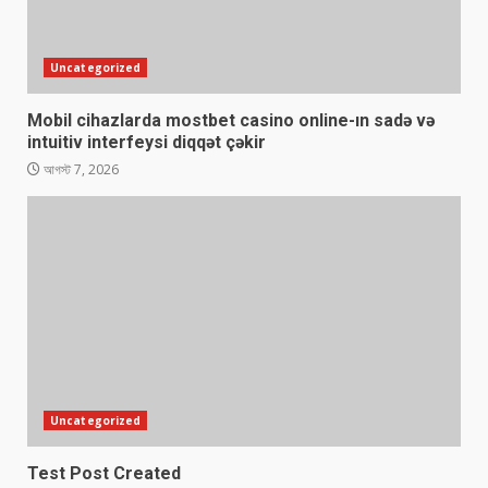
Uncategorized
Mobil cihazlarda mostbet casino online-ın sadə və
intuitiv interfeysi diqqət çəkir
আগস্ট 7, 2026
Uncategorized
Test Post Created