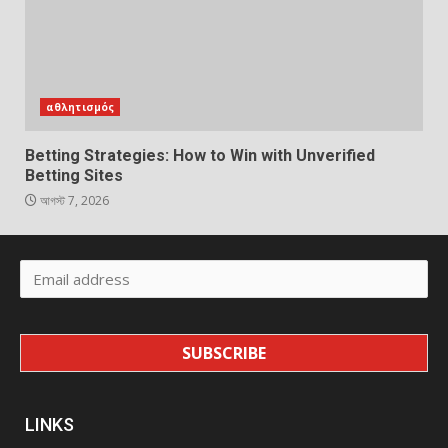
αθλητισμός
Betting Strategies: How to Win with Unverified
Betting Sites
আগস্ট 7, 2026
SUBSCRIBE
LINKS