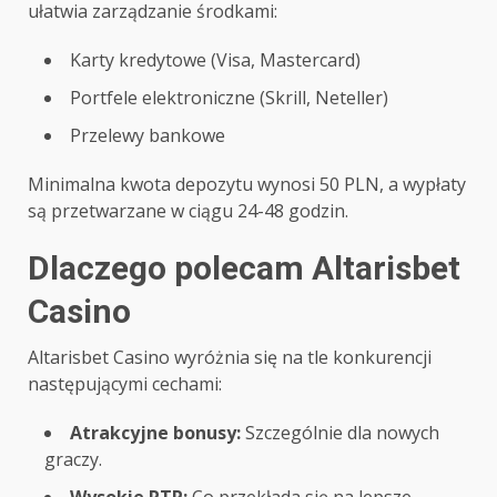
ułatwia zarządzanie środkami:
Karty kredytowe (Visa, Mastercard)
Portfele elektroniczne (Skrill, Neteller)
Przelewy bankowe
Minimalna kwota depozytu wynosi 50 PLN, a wypłaty
są przetwarzane w ciągu 24-48 godzin.
Dlaczego polecam Altarisbet
Casino
Altarisbet Casino wyróżnia się na tle konkurencji
następującymi cechami:
Atrakcyjne bonusy:
Szczególnie dla nowych
graczy.