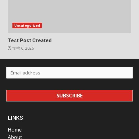
Uncategorized
Test Post Created
আগস্ট 6, 2026
SUBSCRIBE
LINKS
Home
About