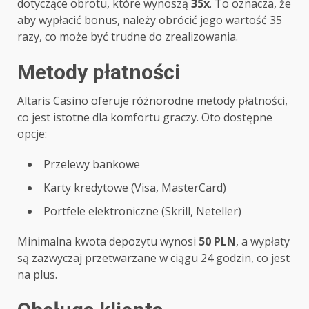
dotyczące obrotu, które wynoszą
35x
. To oznacza, że
aby wypłacić bonus, należy obrócić jego wartość 35
razy, co może być trudne do zrealizowania.
Metody płatności
Altaris Casino oferuje różnorodne metody płatności,
co jest istotne dla komfortu graczy. Oto dostępne
opcje:
Przelewy bankowe
Karty kredytowe (Visa, MasterCard)
Portfele elektroniczne (Skrill, Neteller)
Minimalna kwota depozytu wynosi
50 PLN
, a wypłaty
są zazwyczaj przetwarzane w ciągu 24 godzin, co jest
na plus.