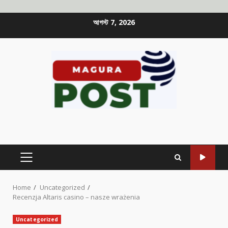
Skip
আগস্ট 7, 2026
to
content
PRIMARY
MENU
Home
Uncategorized
Recenzja Altaris casino – nasze wrażenia
Uncategorized