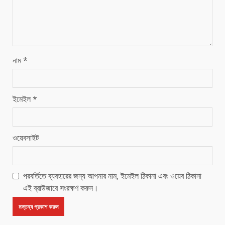
নাম
*
ইমেইল
*
ওয়েবসাইট
পরবর্তিতে ব্যবহারের জন্য আপনার নাম, ইমেইল ঠিকানা এবং ওয়েব ঠিকানা
এই ব্রাউজারে সংরক্ষণ করুন।