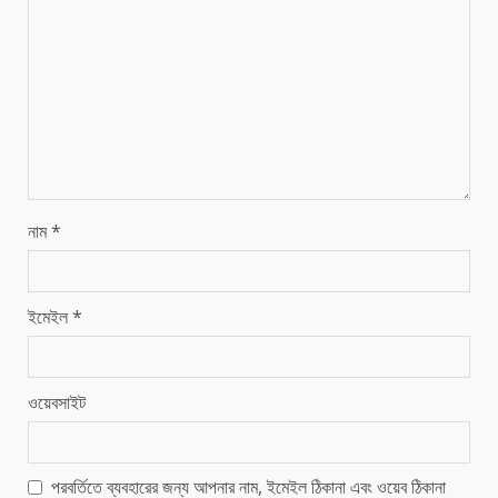
নাম
*
ইমেইল
*
ওয়েবসাইট
পরবর্তিতে ব্যবহারের জন্য আপনার নাম, ইমেইল ঠিকানা এবং ওয়েব ঠিকানা