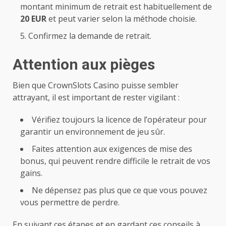
montant minimum de retrait est habituellement de
20 EUR
et peut varier selon la méthode choisie.
Confirmez la demande de retrait.
Attention aux pièges
Bien que CrownSlots Casino puisse sembler
attrayant, il est important de rester vigilant :
Vérifiez toujours la licence de l’opérateur pour
garantir un environnement de jeu sûr.
Faites attention aux exigences de mise des
bonus, qui peuvent rendre difficile le retrait de vos
gains.
Ne dépensez pas plus que ce que vous pouvez
vous permettre de perdre.
En suivant ces étapes et en gardant ces conseils à