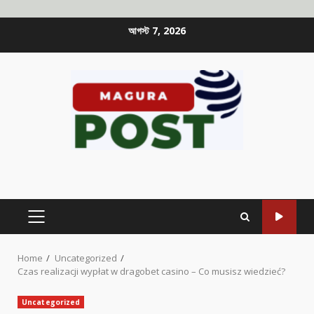
Skip
আগস্ট 7, 2026
to
content
PRIMARY
MENU
Home
Uncategorized
Czas realizacji wypłat w dragobet casino – Co musisz wiedzieć?
Uncategorized