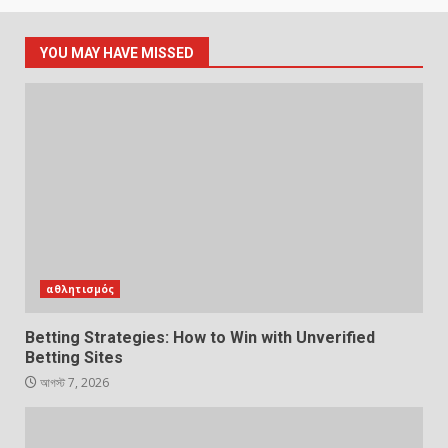
YOU MAY HAVE MISSED
αθλητισμός
Betting Strategies: How to Win with Unverified
Betting Sites
আগস্ট 7, 2026