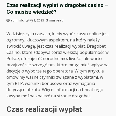
Czas realizacji wypłat w dragobet casino –
Co musisz wiedzieć?
admlnlx
জুন 1, 2025
3 min read
W dzisiejszych czasach, kiedy wybór kasyn online jest
ogromny, kluczowym aspektem, na który należy
zwrócić uwagę, jest czas realizacji wypłat. Dragobet
Casino, które zdobywa coraz większą popularność w
Polsce, oferuje różnorodne możliwości, ale warto
przyjrzeć się szczegółom, które mogą mieć wpływ na
decyzję o wyborze tego operatora. W tym artykule
omówimy ważne czynniki związane z wypłatami, w
tym RTP, warunki bonusowe oraz wymagania
dotyczące obrotu. Więcej informacji na temat tego
kasyna można znaleźć na stronie
dragobet
.
Czas realizacji wypłat