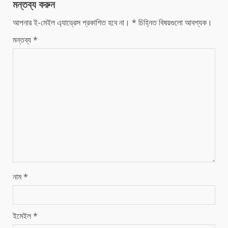
মন্তব্য করুন
আপনার ই-মেইল এ্যাড্রেস প্রকাশিত হবে না।
*
চিহ্নিত বিষয়গুলো আবশ্যক।
মন্তব্য
*
নাম
*
ইমেইল
*