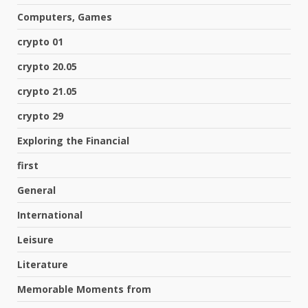
Computers, Games
crypto 01
crypto 20.05
crypto 21.05
crypto 29
Exploring the Financial
first
General
International
Leisure
Literature
Memorable Moments from