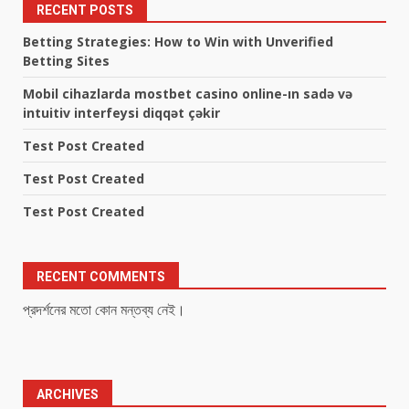
RECENT POSTS
Betting Strategies: How to Win with Unverified
Betting Sites
Mobil cihazlarda mostbet casino online-ın sadə və
intuitiv interfeysi diqqət çəkir
Test Post Created
Test Post Created
Test Post Created
RECENT COMMENTS
প্রদর্শনের মতো কোন মন্তব্য নেই।
ARCHIVES