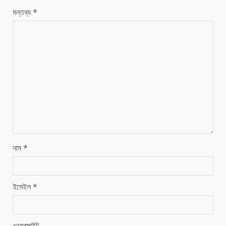
মন্তব্য
*
নাম
*
ইমেইল
*
ওয়েবসাইট