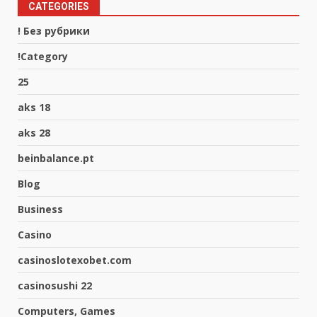
CATEGORIES
! Без рубрики
!Category
25
aks 18
aks 28
beinbalance.pt
Blog
Business
Casino
casinoslotexobet.com
casinosushi 22
Computers, Games