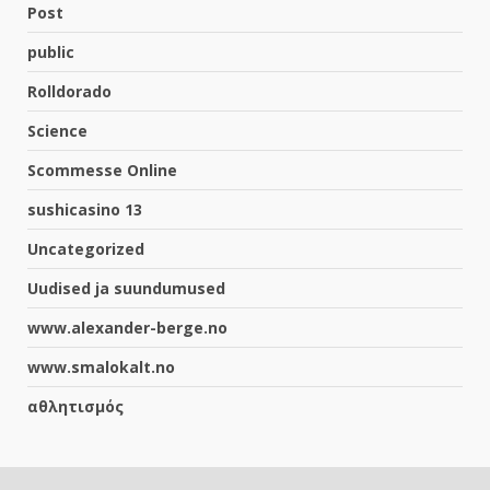
Post
public
Rolldorado
Science
Scommesse Online
sushicasino 13
Uncategorized
Uudised ja suundumused
www.alexander-berge.no
www.smalokalt.no
αθλητισμός