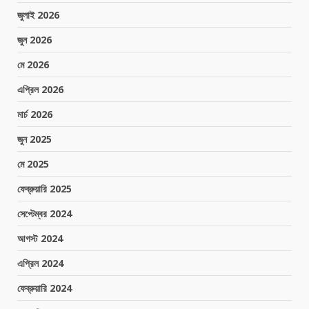
জুলাই 2026
জুন 2026
মে 2026
এপ্রিল 2026
মার্চ 2026
জুন 2025
মে 2025
ফেব্রুয়ারি 2025
সেপ্টেম্বর 2024
আগস্ট 2024
এপ্রিল 2024
ফেব্রুয়ারি 2024