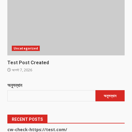
Uncategorized
Test Post Created
আগস্ট 7, 2026
অনুসন্ধান
অনুসন্ধান
RECENT POSTS
cw-check-https://test.com/