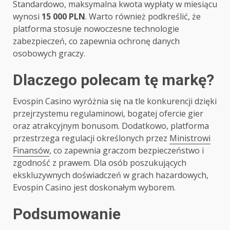
Standardowo, maksymalna kwota wypłaty w miesiącu
wynosi
15 000 PLN
. Warto również podkreślić, że
platforma stosuje nowoczesne technologie
zabezpieczeń, co zapewnia ochronę danych
osobowych graczy.
Dlaczego polecam tę markę?
Evospin Casino wyróżnia się na tle konkurencji dzięki
przejrzystemu regulaminowi, bogatej ofercie gier
oraz atrakcyjnym bonusom. Dodatkowo, platforma
przestrzega regulacji określonych przez
Ministrowi
Finansów
, co zapewnia graczom bezpieczeństwo i
zgodność z prawem. Dla osób poszukujących
ekskluzywnych doświadczeń w grach hazardowych,
Evospin Casino jest doskonałym wyborem.
Podsumowanie