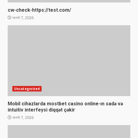
cw-check-https://test.com/
আগস্ট 7, 2026
Uncategorized
Mobil cihazlarda mostbet casino online-ın sadə və
intuitiv interfeysi diqqət çəkir
আগস্ট 7, 2026