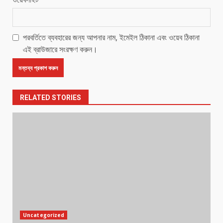
পরবর্তিতে ব্যবহারের জন্য আপনার নাম, ইমেইল ঠিকানা এবং ওয়েব ঠিকানা
এই ব্রাউজারে সংরক্ষণ করুন।
RELATED STORIES
Uncategorized