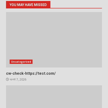
YOU MAY HAVE MISSED
Uncategorized
cw-check-https://test.com/
আগস্ট 7, 2026