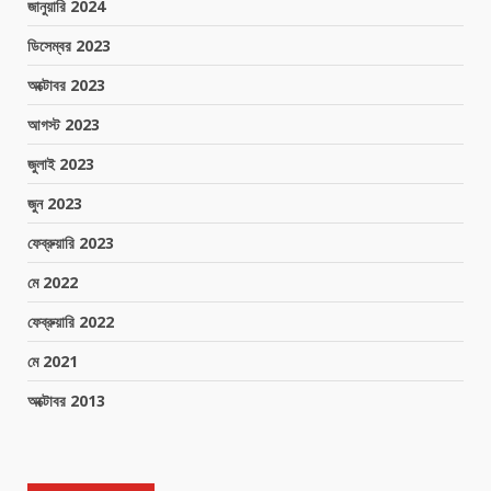
জানুয়ারি 2024
ডিসেম্বর 2023
অক্টোবর 2023
আগস্ট 2023
জুলাই 2023
জুন 2023
ফেব্রুয়ারি 2023
মে 2022
ফেব্রুয়ারি 2022
মে 2021
অক্টোবর 2013