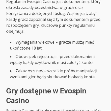
Regulamin Evospin Casino jest dokumentem, który
określa zasady uczestnictwa w grach oraz
korzystania z dostępnych usług. Ważne jest, aby
każdy gracz zapoznał się z tym dokumentem przed
rozpoczęciem gry. Kluczowe punkty regulaminu
obejmują:
Wymagania wiekowe – gracze muszą mieć
ukończone 18 lat.
Obowiązek rejestracji – przed dokonaniem
wpłaty każdy użytkownik musi założyć konto.
Zakaz oszustw – wszelkie próby manipulacji
wynikami gier będą skutkować blokadą konta.
Gry dostępne w Evospin
Casino
Evospin Casino oferuje szeroki wachlarz gier, które