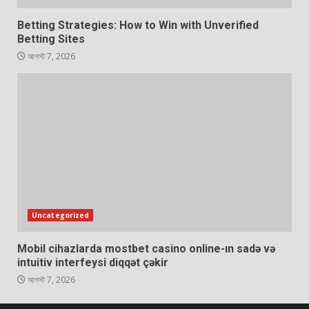
Betting Strategies: How to Win with Unverified
Betting Sites
আগস্ট 7, 2026
Uncategorized
Mobil cihazlarda mostbet casino online-ın sadə və
intuitiv interfeysi diqqət çəkir
আগস্ট 7, 2026