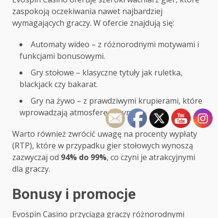
zaspokoją oczekiwania nawet najbardziej
wymagających graczy. W ofercie znajdują się:
Automaty wideo – z różnorodnymi motywami i
funkcjami bonusowymi.
Gry stołowe – klasyczne tytuły jak ruletka,
blackjack czy bakarat.
Gry na żywo – z prawdziwymi krupierami, które
wprowadzają atmosferę kasyna.
Warto również zwrócić uwagę na procenty wypłaty
(RTP), które w przypadku gier stołowych wynoszą
zazwyczaj od
94% do 99%
, co czyni je atrakcyjnymi
dla graczy.
Bonusy i promocje
Evospin Casino przyciąga graczy różnorodnymi