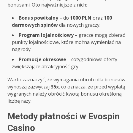
bonusami. Oto najważniejsze z nich:
Bonus powitalny
– do
1000 PLN
oraz
100
darmowych spinów
dla nowych graczy.
Program lojalnościowy
– gracze mogą zbierać
punkty lojalnościowe, które można wymieniać na
nagrody.
Promocje okresowe
– cotygodniowe oferty
zwiększające atrakcyjność gry.
Warto zaznaczyć, że wymagania obrotu dla bonusów
wynoszą zazwyczaj
35x
, co oznacza, że przed wypłatą
wygranych należy obrócić kwotą bonusu określoną
liczbę razy.
Metody płatności w Evospin
Casino