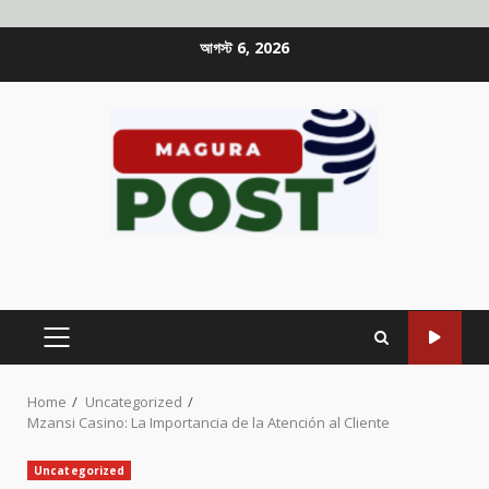
Skip
আগস্ট 6, 2026
to
content
PRIMARY
MENU
Home
Uncategorized
Mzansi Casino: La Importancia de la Atención al Cliente
Uncategorized