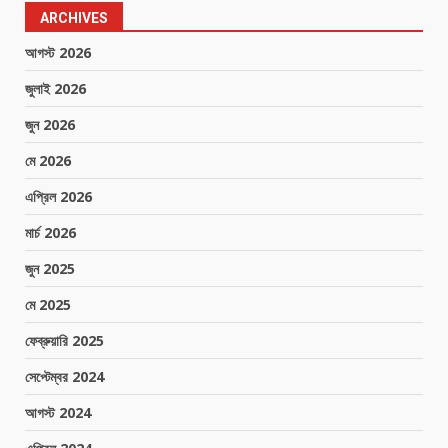
ARCHIVES
আগস্ট 2026
জুলাই 2026
জুন 2026
মে 2026
এপ্রিল 2026
মার্চ 2026
জুন 2025
মে 2025
ফেব্রুয়ারি 2025
সেপ্টেম্বর 2024
আগস্ট 2024