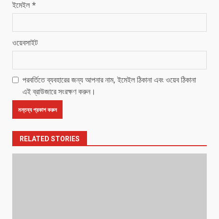
ইমেইল
*
ওয়েবসাইট
পরবর্তিতে ব্যবহারের জন্য আপনার নাম, ইমেইল ঠিকানা এবং ওয়েব ঠিকানা
এই ব্রাউজারে সংরক্ষণ করুন।
RELATED STORIES