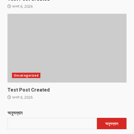
আগস্ট 6, 2026
Uncategorized
Test Post Created
আগস্ট 6, 2026
অনুসন্ধান
অনুসন্ধান