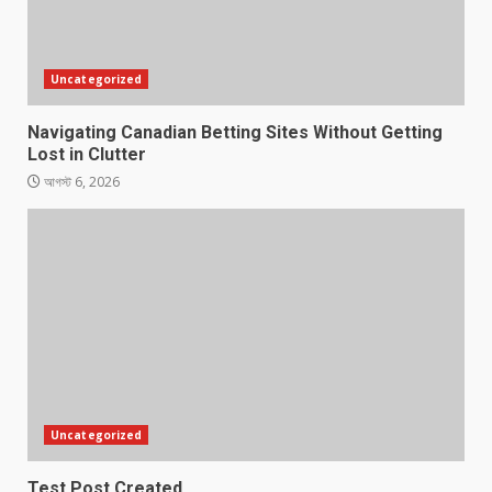
Uncategorized
Navigating Canadian Betting Sites Without Getting
Lost in Clutter
আগস্ট 6, 2026
Uncategorized
Test Post Created