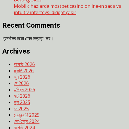
Mobil cihazlarda mostbet casino online-ın sadə və
intuitiv interfeysi diqqət çəkir
Recent Comments
প্রদর্শনের মতো কোন মন্তব্য নেই।
Archives
আগস্ট 2026
জুলাই 2026
জুন 2026
মে 2026
এপ্রিল 2026
মার্চ 2026
জুন 2025
মে 2025
ফেব্রুয়ারি 2025
সেপ্টেম্বর 2024
আগস্ট 2024