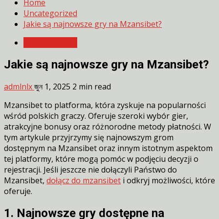
Home
Uncategorized
Jakie są najnowsze gry na Mzansibet?
Uncategorized
Jakie są najnowsze gry na Mzansibet?
admlnlx
জুন 1, 2025
2 min read
Mzansibet to platforma, która zyskuje na popularności
wśród polskich graczy. Oferuje szeroki wybór gier,
atrakcyjne bonusy oraz różnorodne metody płatności. W
tym artykule przyjrzymy się najnowszym grom
dostępnym na Mzansibet oraz innym istotnym aspektom
tej platformy, które mogą pomóc w podjęciu decyzji o
rejestracji. Jeśli jeszcze nie dołączyli Państwo do
Mzansibet,
dołącz do mzansibet
i odkryj możliwości, które
oferuje.
1. Najnowsze gry dostępne na