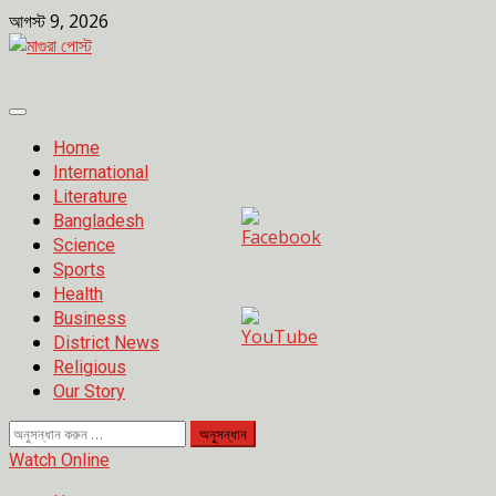
Skip
আগস্ট 9, 2026
to
content
Primary
Menu
Home
International
Literature
Bangladesh
Science
Sports
Health
Business
District News
Religious
Our Story
অনুসন্ধানঃ
Watch Online