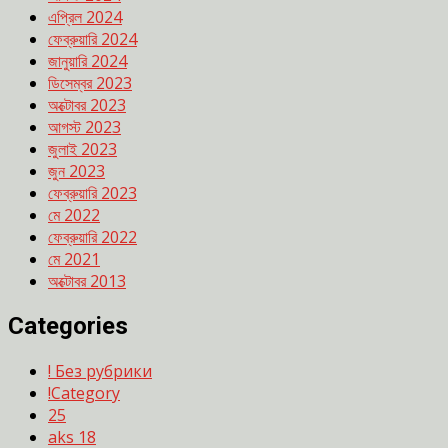
এপ্রিল 2024
ফেব্রুয়ারি 2024
জানুয়ারি 2024
ডিসেম্বর 2023
অক্টোবর 2023
আগস্ট 2023
জুলাই 2023
জুন 2023
ফেব্রুয়ারি 2023
মে 2022
ফেব্রুয়ারি 2022
মে 2021
অক্টোবর 2013
Categories
! Без рубрики
!Category
25
aks 18