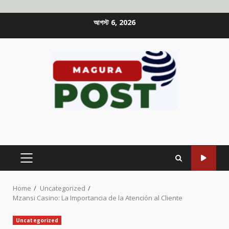
Skip
আগস্ট 6, 2026
to
content
PRIMARY
MENU
Home
Uncategorized
Mzansi Casino: La Importancia de la Atención al Cliente
Uncategorized