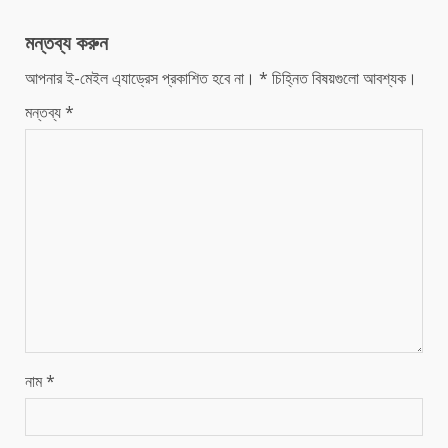
মন্তব্য করুন
আপনার ই-মেইল এ্যাড্রেস প্রকাশিত হবে না।
*
চিহ্নিত বিষয়গুলো আবশ্যক।
মন্তব্য
*
নাম
*