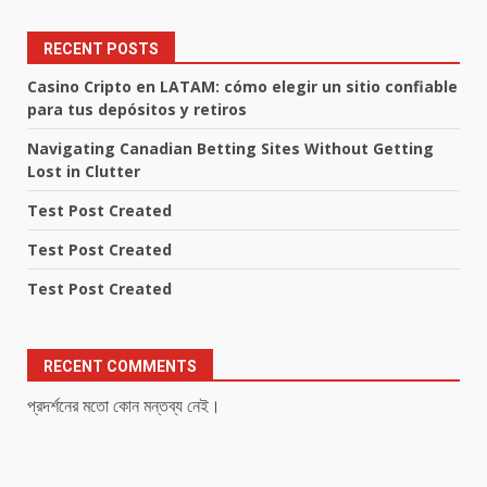
RECENT POSTS
Casino Cripto en LATAM: cómo elegir un sitio confiable
para tus depósitos y retiros
Navigating Canadian Betting Sites Without Getting
Lost in Clutter
Test Post Created
Test Post Created
Test Post Created
RECENT COMMENTS
প্রদর্শনের মতো কোন মন্তব্য নেই।