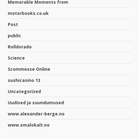
Memorable Moments from
motorbooks.co.uk
Post
public
Rolldorado
Science
Scommesse Online
sushicasino 13
Uncategorized
Uudised ja suundumused
www.alexander-berge.no
www.smalokalt.no