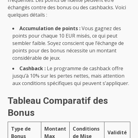
fréquentes. Les points de fidélité peuvent être
échangés contre des bonus ou des cashbacks. Voici
quelques détails :
Accumulation de points :
Vous gagnez des
points pour chaque 10 EUR misés, ce qui peut
sembler faible. Soyez conscient que l’échange de
points pour des bonus nécessite un montant
considérable de jeux.
Cashback :
Le programme de cashback offre
jusqu’à 10% sur les pertes nettes, mais attention
aux conditions spécifiques qui peuvent s’appliquer.
Tableau Comparatif des
Bonus
Type de
Montant
Conditions
Validité
Bonus
Max
de Mise