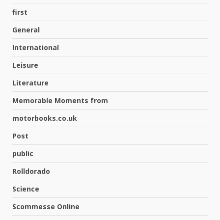
first
General
International
Leisure
Literature
Memorable Moments from
motorbooks.co.uk
Post
public
Rolldorado
Science
Scommesse Online