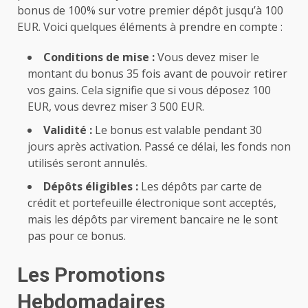
bonus de 100% sur votre premier dépôt jusqu’à 100
EUR. Voici quelques éléments à prendre en compte :
Conditions de mise :
Vous devez miser le
montant du bonus 35 fois avant de pouvoir retirer
vos gains. Cela signifie que si vous déposez 100
EUR, vous devrez miser 3 500 EUR.
Validité :
Le bonus est valable pendant 30
jours après activation. Passé ce délai, les fonds non
utilisés seront annulés.
Dépôts éligibles :
Les dépôts par carte de
crédit et portefeuille électronique sont acceptés,
mais les dépôts par virement bancaire ne le sont
pas pour ce bonus.
Les Promotions
Hebdomadaires