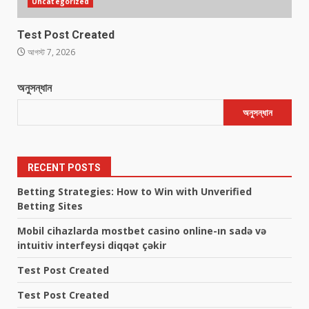
Uncategorized
Test Post Created
আগস্ট 7, 2026
অনুসন্ধান
অনুসন্ধান
RECENT POSTS
Betting Strategies: How to Win with Unverified
Betting Sites
Mobil cihazlarda mostbet casino online-ın sadə və
intuitiv interfeysi diqqət çəkir
Test Post Created
Test Post Created