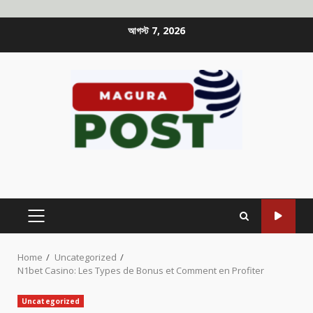
Skip
আগস্ট 7, 2026
to
content
PRIMARY
MENU
Home
Uncategorized
N1bet Casino: Les Types de Bonus et Comment en Profiter
Uncategorized