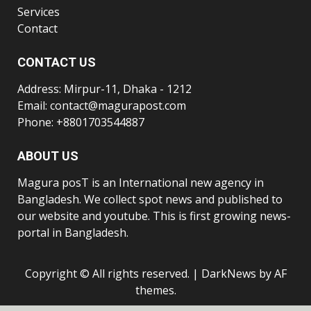
Services
Contact
CONTACT US
Address: Mirpur-11, Dhaka - 1212
Email: contact@magurapost.com
Phone: +8801703544887
ABOUT US
Magura posT is an International new agency in
Bangladesh. We collect spot news and published to
our website and youtube. This is first growing news-
portal in Bangladesh.
Copyright © All rights reserved.
|
DarkNews
by AF
themes.