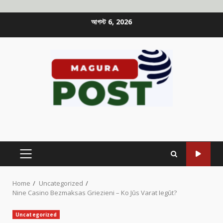
Skip
আগস্ট 6, 2026
to
content
PRIMARY
MENU
Home
Uncategorized
Nine Casino Bezmaksas Griezieni – Ko Jūs Varat Iegūt?
Uncategorized