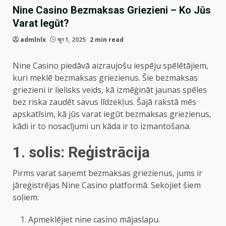
Nine Casino Bezmaksas Griezieni – Ko Jūs
Varat Iegūt?
admlnlx
জুন 1, 2025
2 min read
Nine Casino piedāvā aizraujošu iespēju spēlētājiem,
kuri meklē bezmaksas griezienus. Šie bezmaksas
griezieni ir lielisks veids, kā izmēģināt jaunas spēles
bez riska zaudēt savus līdzekļus. Šajā rakstā mēs
apskatīsim, kā jūs varat iegūt bezmaksas griezienus,
kādi ir to nosacījumi un kāda ir to izmantošana.
1. solis: Reģistrācija
Pirms varat saņemt bezmaksas griezienus, jums ir
jāreģistrējas Nine Casino platformā. Sekojiet šiem
soļiem:
Apmeklējiet
nine casino
mājaslapu.