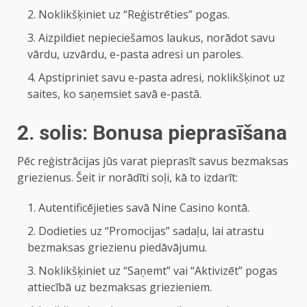
Noklikšķiniet uz “Reģistrēties” pogas.
Aizpildiet nepieciešamos laukus, norādot savu
vārdu, uzvārdu, e-pasta adresi un paroles.
Apstipriniet savu e-pasta adresi, noklikšķinot uz
saites, ko saņemsiet savā e-pastā.
2. solis: Bonusa pieprasīšana
Pēc reģistrācijas jūs varat pieprasīt savus bezmaksas
griezienus. Šeit ir norādīti soļi, kā to izdarīt:
Autentificējieties savā Nine Casino kontā.
Dodieties uz “Promocijas” sadaļu, lai atrastu
bezmaksas griezienu piedāvājumu.
Noklikšķiniet uz “Saņemt” vai “Aktivizēt” pogas
attiecībā uz bezmaksas griezieniem.