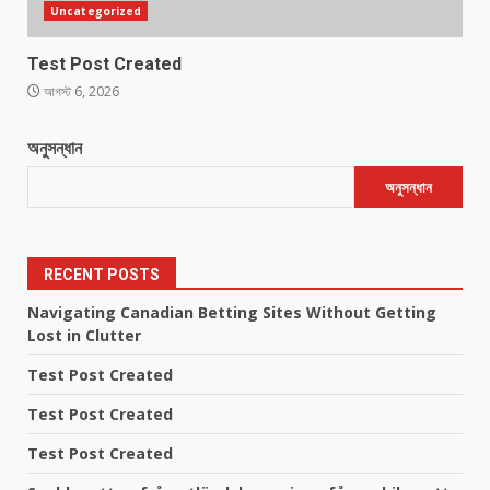
Uncategorized
Test Post Created
আগস্ট 6, 2026
অনুসন্ধান
অনুসন্ধান
RECENT POSTS
Navigating Canadian Betting Sites Without Getting
Lost in Clutter
Test Post Created
Test Post Created
Test Post Created