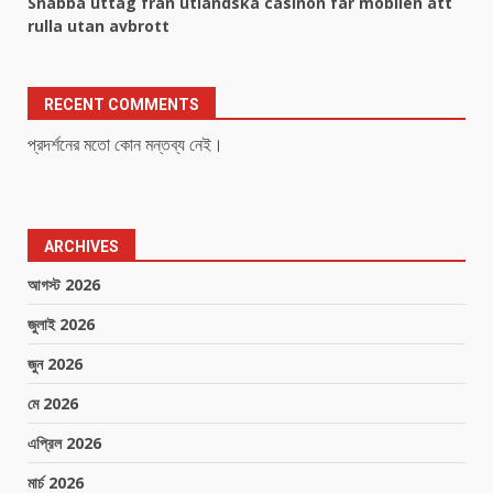
Snabba uttag från utländska casinon får mobilen att
rulla utan avbrott
RECENT COMMENTS
প্রদর্শনের মতো কোন মন্তব্য নেই।
ARCHIVES
আগস্ট 2026
জুলাই 2026
জুন 2026
মে 2026
এপ্রিল 2026
মার্চ 2026