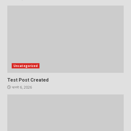
Uncategorized
Test Post Created
আগস্ট 6, 2026