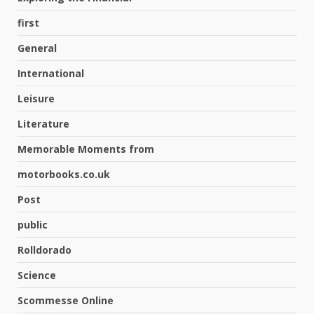
first
General
International
Leisure
Literature
Memorable Moments from
motorbooks.co.uk
Post
public
Rolldorado
Science
Scommesse Online