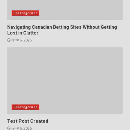
Uncategorized
Navigating Canadian Betting Sites Without Getting
Lost in Clutter
আগস্ট 6, 2026
Uncategorized
Test Post Created
আগস্ট 6, 2026