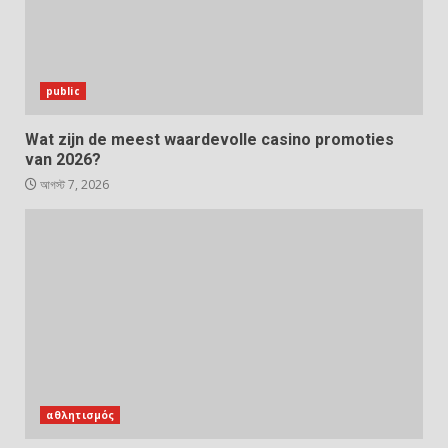
public
Wat zijn de meest waardevolle casino promoties
van 2026?
আগস্ট 7, 2026
αθλητισμός