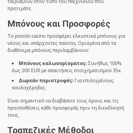
ταιριάζουν στον τύπο του παιχνιδιού που
προτιμάτε.
Μπόνους και Προσφορές
Το pistolo casino προσφέρει ελκυστικά μπόνους για
νέους και υπάρχοντες παίκτες. Ορισμένα από τα
διαθέσιμα μπόνους περιλαμβάνουν:
Μπόνους καλωσορίσματος:
Συνήθως 100%
έως 200 EUR με απαιτήσεις στοιχηματισμού 35x.
Δωρεάν περιστροφές:
Για επιλεγμένους
κουλοχέρηδες.
Είναι σημαντικό να διαβάσετε τους όρους και τις
προϋποθέσεις κάθε προσφοράς πριν τη διεκδίκησή
τους.
Τραπεζικές Μέθοδοι