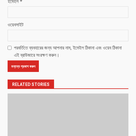
ইমেইল
*
ওয়েবসাইট
পরবর্তিতে ব্যবহারের জন্য আপনার নাম, ইমেইল ঠিকানা এবং ওয়েব ঠিকানা
এই ব্রাউজারে সংরক্ষণ করুন।
RELATED STORIES