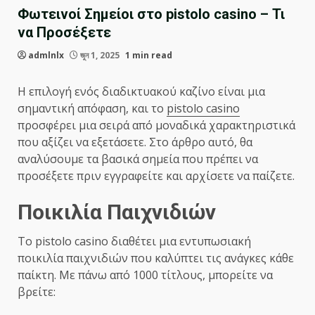
Φωτεινοί Σημείοι στο pistolo casino – Τι
να Προσέξετε
admlnlx
জুন 1, 2025
1 min read
Η επιλογή ενός διαδικτυακού καζίνο είναι μια
σημαντική απόφαση, και το
pistolo casino
προσφέρει μια σειρά από μοναδικά χαρακτηριστικά
που αξίζει να εξετάσετε. Στο άρθρο αυτό, θα
αναλύσουμε τα βασικά σημεία που πρέπει να
προσέξετε πριν εγγραφείτε και αρχίσετε να παίζετε.
Ποικιλία Παιχνιδιών
Το pistolo casino διαθέτει μια εντυπωσιακή
ποικιλία παιχνιδιών που καλύπτει τις ανάγκες κάθε
παίκτη. Με πάνω από 1000 τίτλους, μπορείτε να
βρείτε: