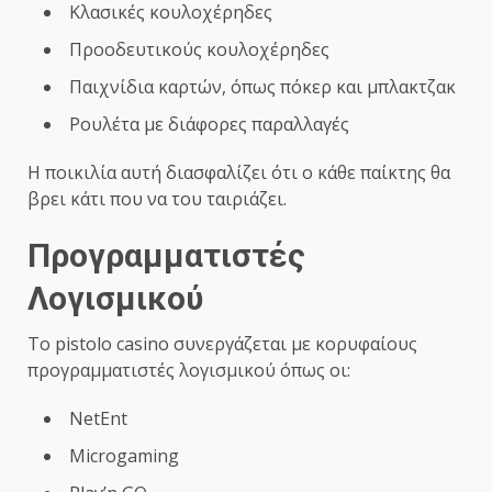
Κλασικές κουλοχέρηδες
Προοδευτικούς κουλοχέρηδες
Παιχνίδια καρτών, όπως πόκερ και μπλακτζακ
Ρουλέτα με διάφορες παραλλαγές
Η ποικιλία αυτή διασφαλίζει ότι ο κάθε παίκτης θα
βρει κάτι που να του ταιριάζει.
Προγραμματιστές
Λογισμικού
Το pistolo casino συνεργάζεται με κορυφαίους
προγραμματιστές λογισμικού όπως οι:
NetEnt
Microgaming