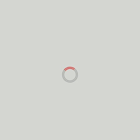
ελατών
θέσιμη 24/7 μέσω live chat και email. Οι εκπρόσωποι είνα
δήποτε απορία ή πρόβλημα μπορεί να έχετε.
ίνο
α εξαιρετική εμπειρία παιχνιδιού με ποιοτικά παιχνίδια,
ατών. Οι παίκτες έχουν θετικές εμπειρίες και η
ι που το καθιστά ιδανικό για νέους παίκτες.
σει να εκμεταλλευτείτε στο έπακρο το Μπόνους Χρόνιας
ασκέδαση στα παιχνίδια!
Next
Jakie są najnowsze gry na Mzansibet
্যক।