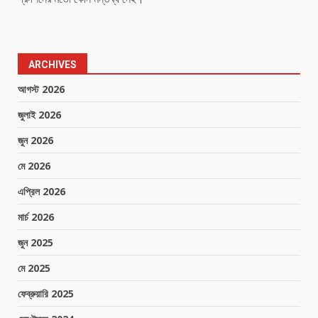
ARCHIVES
আগস্ট 2026
জুলাই 2026
জুন 2026
মে 2026
এপ্রিল 2026
মার্চ 2026
জুন 2025
মে 2025
ফেব্রুয়ারি 2025