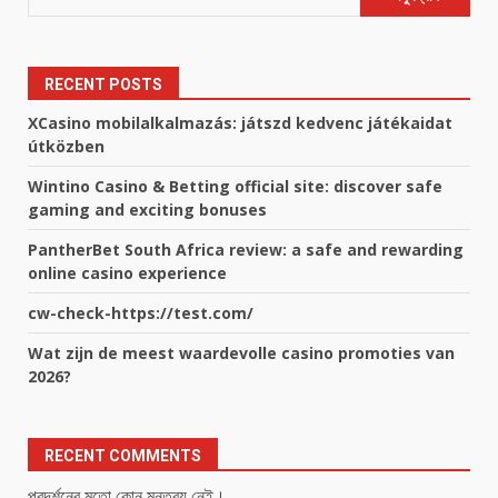
RECENT POSTS
XCasino mobilalkalmazás: játszd kedvenc játékaidat
útközben
Wintino Casino & Betting official site: discover safe
gaming and exciting bonuses
PantherBet South Africa review: a safe and rewarding
online casino experience
cw-check-https://test.com/
Wat zijn de meest waardevolle casino promoties van
2026?
RECENT COMMENTS
প্রদর্শনের মতো কোন মন্তব্য নেই।