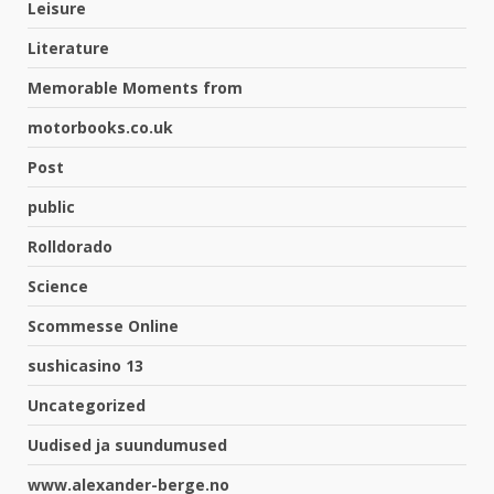
Leisure
Literature
Memorable Moments from
motorbooks.co.uk
Post
public
Rolldorado
Science
Scommesse Online
sushicasino 13
Uncategorized
Uudised ja suundumused
www.alexander-berge.no