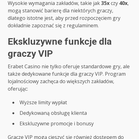
Wysokie wymagania zakładów, takie jak
35x
czy
40x
,
mogą stanowić barierę dla niektórych graczy,
dlatego istotne jest, aby przed rozpoczęciem gry
dokładnie zapoznać się z regulaminem.
Ekskluzywne funkcje dla
graczy VIP
Erabet Casino nie tylko oferuje standardowe gry, ale
także dedykowane funkcje dla graczy VIP. Program
lojalnościowy zachęca do większych zakładów,
oferując:
Wyższe limity wypłat
Dedykowaną obsługę klienta
Ekskluzywne promocje i bonusy
Gracze VIP mogą cieszyć się również dostępem do