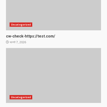
Uncategorized
cw-check-https://test.com/
আগস্ট 7, 2026
Uncategorized