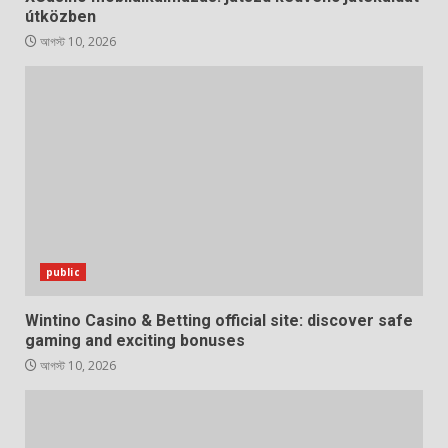
útközben
আগস্ট 10, 2026
public
Wintino Casino & Betting official site: discover safe
gaming and exciting bonuses
আগস্ট 10, 2026