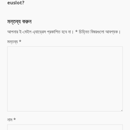
euslot?
মন্তব্য করুন
আপনার ই-মেইল এ্যাড্রেস প্রকাশিত হবে না।
*
চিহ্নিত বিষয়গুলো আবশ্যক।
মন্তব্য
*
নাম
*