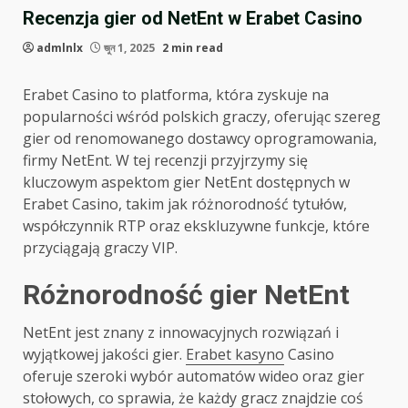
Recenzja gier od NetEnt w Erabet Casino
admlnlx
জুন 1, 2025
2 min read
Erabet Casino to platforma, która zyskuje na
popularności wśród polskich graczy, oferując szereg
gier od renomowanego dostawcy oprogramowania,
firmy NetEnt. W tej recenzji przyjrzymy się
kluczowym aspektom gier NetEnt dostępnych w
Erabet Casino, takim jak różnorodność tytułów,
współczynnik RTP oraz ekskluzywne funkcje, które
przyciągają graczy VIP.
Różnorodność gier NetEnt
NetEnt jest znany z innowacyjnych rozwiązań i
wyjątkowej jakości gier.
Erabet kasyno
Casino
oferuje szeroki wybór automatów wideo oraz gier
stołowych, co sprawia, że każdy gracz znajdzie coś