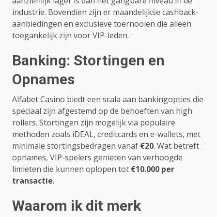
aanzienlijk lager is dan het gangbare niveau in de
industrie. Bovendien zijn er maandelijkse cashback-
aanbiedingen en exclusieve toernooien die alleen
toegankelijk zijn voor VIP-leden.
Banking: Stortingen en
Opnames
Alfabet Casino biedt een scala aan bankingopties die
speciaal zijn afgestemd op de behoeften van high
rollers. Stortingen zijn mogelijk via populaire
methoden zoals iDEAL, creditcards en e-wallets, met
minimale stortingsbedragen vanaf
€20
. Wat betreft
opnames, VIP-spelers genieten van verhoogde
limieten die kunnen oplopen tot
€10.000 per
transactie
.
Waarom ik dit merk