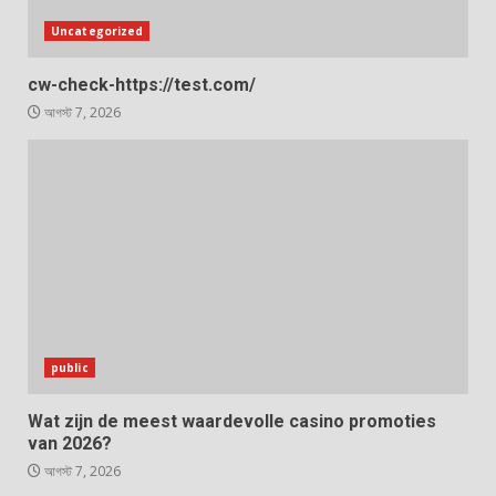
Uncategorized
cw-check-https://test.com/
আগস্ট 7, 2026
public
Wat zijn de meest waardevolle casino promoties
van 2026?
আগস্ট 7, 2026