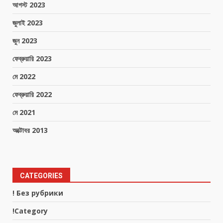
আগস্ট 2023
জুলাই 2023
জুন 2023
ফেব্রুয়ারি 2023
মে 2022
ফেব্রুয়ারি 2022
মে 2021
অক্টোবর 2013
CATEGORIES
! Без рубрики
!Category