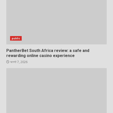
public
PantherBet South Africa review: a safe and
rewarding online casino experience
আগস্ট 7, 2026