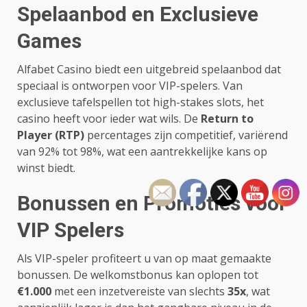
Spelaanbod en Exclusieve
Games
Alfabet Casino biedt een uitgebreid spelaanbod dat
speciaal is ontworpen voor VIP-spelers. Van
exclusieve tafelspellen tot high-stakes slots, het
casino heeft voor ieder wat wils. De
Return to
Player (RTP)
percentages zijn competitief, variërend
van 92% tot 98%, wat een aantrekkelijke kans op
winst biedt.
Bonussen en Promoties voor
VIP Spelers
Als VIP-speler profiteert u van op maat gemaakte
bonussen. De welkomstbonus kan oplopen tot
€1.000
met een inzetvereiste van slechts
35x
, wat