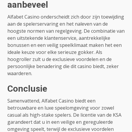
aanbeveel
Alfabet Casino onderscheidt zich door zijn toewijding
aan de spelerservaring en het naleven van de
hoogste normen van regelgeving. De combinatie van
een uitstekende klantenservice, aantrekkelijke
bonussen en een veilig speelklimaat maken het een
ideale keuze voor elke serieuze gokker. Als
hoogroller zult u de exclusieve voordelen en de
persoonlijke benadering die dit casino biedt, zeker
waarderen.
Conclusie
Samenvattend, Alfabet Casino biedt een
betrouwbare en luxe speelomgeving voor zowel
casual als high-stake spelers. De licentie van de KSA
garandeert dat u in een veilige en gereguleerde
omgeving speelt, terwijl de exclusieve voordelen