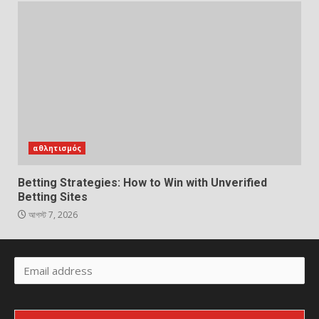
αθλητισμός
Betting Strategies: How to Win with Unverified
Betting Sites
আগস্ট 7, 2026