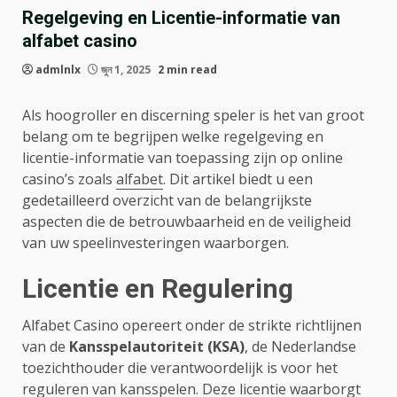
Regelgeving en Licentie-informatie van
alfabet casino
admlnlx
জুন 1, 2025
2 min read
Als hoogroller en discerning speler is het van groot
belang om te begrijpen welke regelgeving en
licentie-informatie van toepassing zijn op online
casino’s zoals
alfabet
. Dit artikel biedt u een
gedetailleerd overzicht van de belangrijkste
aspecten die de betrouwbaarheid en de veiligheid
van uw speelinvesteringen waarborgen.
Licentie en Regulering
Alfabet Casino opereert onder de strikte richtlijnen
van de
Kansspelautoriteit (KSA)
, de Nederlandse
toezichthouder die verantwoordelijk is voor het
reguleren van kansspelen. Deze licentie waarborgt