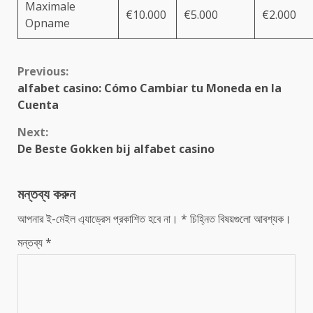
Maximale
€10.000
€5.000
€2.000
Opname
Continue
Previous:
alfabet casino: Cómo Cambiar tu Moneda en la
Reading
Cuenta
Next:
De Beste Gokken bij alfabet casino
মন্তব্য করুন
আপনার ই-মেইল এ্যাড্রেস প্রকাশিত হবে না।
*
চিহ্নিত বিষয়গুলো আবশ্যক।
মন্তব্য
*